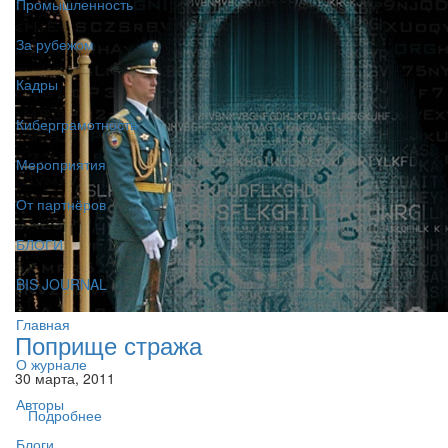
Промышленность
За рубежом
Кадры
Киберграмотность
Мероприятия
От партнёров
БЛОГИ
BIS JOURNAL
Главная
Поприще стража
О журнале
30 марта, 2011
Авторы
Подробнее
Блоги