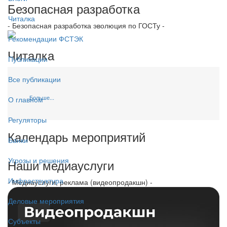
Безопасная разработка
Читалка
- Безопасная разработка эволюция по ГОСТу -
Рекомендации ФСТЭК
Читалка
Публикации
Все публикации
Больше...
О главном
Регуляторы
Календарь мероприятий
Банки
Угрозы и решения
Наши медиауслуги
Инфраструктура
- Медиауслуги, реклама (видеопродакшн) -
Деловые мероприятия
Субъекты