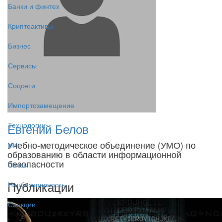
Банки и финтех
Криптоактивы
Бизнес
Сервисы
Соцсети
Импортозамещение
Евгений Белов
Технологии
Учебно-методическое объединение (УМО) по
ИИ
образованию в области информационной
безопасности
Связь
Публикации
Нацбезопасность
Санкции