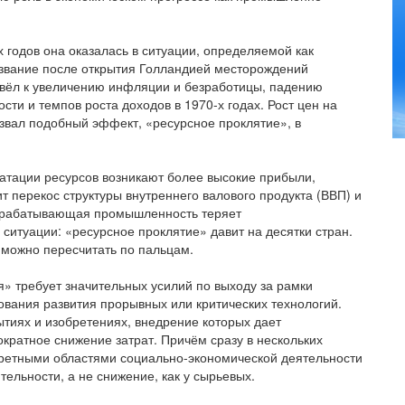
х годов она оказалась в ситуации, определяемой как
азвание после открытия Голландией месторождений
привёл к увеличению инфляции и безработицы, падению
и и темпов роста доходов в 1970-х годах. Рост цен на
ызвал подобный эффект, «ресурсное проклятие», в
уатации ресурсов возникают более высокие прибыли,
дит перекос структуры внутреннего валового продукта (ВВП) и
 обрабатывающая промышленность теряет
й ситуации: «ресурсное проклятие» давит на десятки стран.
 можно пересчитать по пальцам.
я» требует значительных усилий по выходу за рамки
ования развития прорывных или критических технологий.
ытиях и изобретениях, внедрение которых дает
кратное снижение затрат. Причём сразу в нескольких
нкретными областями социально-экономической деятельности
тельности, а не снижение, как у сырьевых.