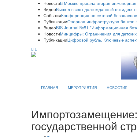
Новости
В Москве прошла вторая инженерная
Видео
Вышел в свет долгожданный пятидесяты
События
Конференция по сетевой безопаснос
Публикации
Опорная инфраструктура банков в
Видео
BIS Journal №51 "Информационная без
Новости
Минцифры: Ограничения для детских
Публикации
Цифровой рубль. Ключевые аспек
ГЛАВНАЯ
МЕРОПРИЯТИЯ
НОВОСТИ
Импортозамещение: 
государственной стр