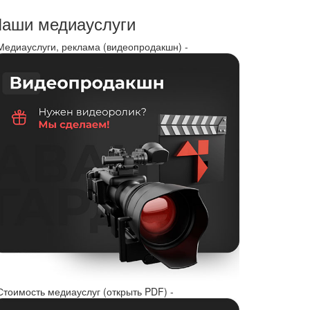
аши медиауслуги
 Медиауслуги, реклама (видеопродакшн) -
Стоимость медиауслуг (открыть PDF) -