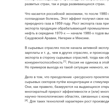
развитых стран, так и ряда развивающихся стран.
Что касается российской экономики, то после 1980-
голландская болезнь. Этот эффект получил свое н
природного газа в 1959 году. Рост экспорта газа 
экспорта продукции обрабатывающей промышленност
нефть в середине 1970-х — начале 1980-х годов в
Саудовской Аравии, Нигерии и Мексике.
В сырьевых отраслях после начала активной экспл
зарплаты и т. д., чем в других отраслях, и происхо
экспорта в сторону сырьевых отраслей, тогда как
[1]
конкурентоспособность
. Россия не одинока в это
Но примеров выхода из такой ситуации немного, их
Дело в том, что преодоление «ресурсного прокляти
сырьевых секторов путём концентрации и стимулир
Они, как правило, базируются на выдающихся откр
многократный прирост эффективности и (или) много
научно-технологических областях, связанных с ко
[4]
. Для таких технологий характерен рост производи