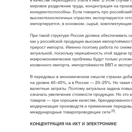
мировое разделение труда, концентрация на произв
конкурентоспособны. Если говорить про российский э
высокотехнологичных отраслях экспортируются гот
импортируется, в основном, сырьё, комплектующие 
При такой структуре Россия должна обеспечивать се
как у российской продукции высокая импортоёмкост
прирост импорта. Именно поэтому работа по сниже
актуальной, поскольку нерешённость этой задачи п
макроэкономические проблемы будут только услож
косвенного импорта, импортоёмкости ВВП и экспорт
В передовых в экономическом смысле странах доб
на уровне 40–45%, а в России — 20–25%. Но такая 
валютные затраты. Поэтому актуальна задача повы
означать увеличение стоимости продукции. Но это 
товаров — при хорошем качестве, брендированности,
модернизация производств и применение передовы
[5]
международные товаропроводящие сети
.
КОНЦЕНТРАЦИЯ НА ИКТ И ЭЛЕКТРОНИКЕ