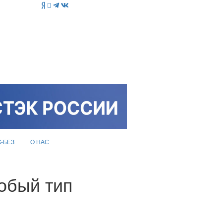
K-БЕЗ
О НАС
обый тип