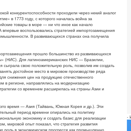
окой конкурентоспособности проходили через некий аналог
ие» в 1773 году, с которого началась война за
йские товары в море — ни что иное как начало
А впервые воспользовались стратегией импортозамещения
ромышленности. В развивающихся странах она получила
мпортозамещения прошло большинство из развивающихся
ны» (НИС). Для латиноамериканских НИС — Бразилии,
я сыграла свою положительную роль, позволив им создать
анять достойное место в мировом производстве ряда
для снижения цен на продукцию отечественного
зом в регионе, направлялись на модернизацию
ратегии со временем расширилась на страны Азии и
 это время — Азия (Тайвань, Южная Корея и др.). Эти
ительный период времени опирались на политику
-
иональную экономику и создать базис для реализации
ом, мировой опыт показал, что стратегия развития
ю роль в экономическом прогрессе как промышленно