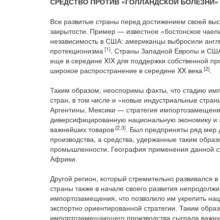
СРЕДСТВО ПРОТИВ «ГОЛЛАНДСКОЙ БОЛЕЗНИ»
Все развитые страны перед достижением своей выс
закрытости. Пример — известное «бостонское чаепит
независимость в США: американцы выбросили англи
[1]
протекционизма
. Страны Западной Европы и СШ
еще в середине XIX для поддержки собственной п
[2]
широкое распространение в середине XX века
.
Таким образом, неоспоримы факты, что стадию и
стран, в том числе и «новые индустриальные стра
Аргентины, Мексики — стратегия импортозамещени
диверсифицированную национальную экономику и з
[2,3]
важнейших товаров
. Был предприняты ряд мер 
производства, а средства, удержанные таким обра
промышленности. География применения данной ст
Африки.
Другой регион, который стремительно развивался в
страны также в начале своего развития непродолж
импортозамещения, что позволило им укрепить нац
экспортно ориентированной стратегии. Таким образ
импортозамещающего производства сыграла важну