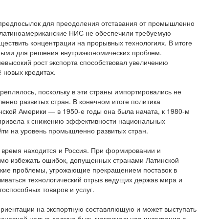
х предпосылок для преодоления отставания от промышленно
а латиноамериканские НИС не обеспечили требуемую
ществить концентрации на прорывных технологиях. В итоге
ными для решения внутриэкономических проблем.
евысокий рост экспорта способствовал увеличению
 новых кредитах.
креплялось, поскольку в эти страны импортировались не
енно развитых стран. В конечном итоге политика
кой Америки — в 1950-е годы она была начата, к 1980-м
привела к снижению эффективности национальных
ыйти на уровень промышленно развитых стран.
е время находится и Россия. При формировании и
мо избежать ошибок, допущенных странами Латинской
еские проблемы, угрожающие прекращением поставок в
иваться технологический отрыв ведущих держав мира и
оспособных товаров и услуг.
риентации на экспортную составляющую и может выступать
е основной целью должна быть максимальная интеграция в