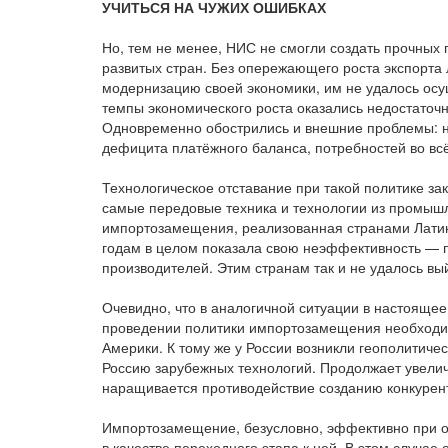
УЧИТЬСЯ НА ЧУЖИХ ОШИБКАХ
Но, тем не менее, НИС не смогли создать прочны
развитых стран. Без опережающего роста экспорт
модернизацию своей экономики, им не удалось осу
темпы экономического роста оказались недостаточ
Одновременно обострились и внешние проблемы: н
дефицита платёжного баланса, потребностей во всё
Технологическое отставание при такой политике за
самые передовые техника и технологии из промышл
импортозамещения, реализованная странами Латинс
годам в целом показала свою неэффективность — 
производителей. Этим странам так и не удалось в
Очевидно, что в аналогичной ситуации в настояще
проведении политики импортозамещения необходи
Америки. К тому же у России возникли геополитич
Россию зарубежных технологий. Продолжает увелич
наращивается противодействие созданию конкурент
Импортозамещение, безусловно, эффективно при о
в качестве переходного этапа к ней. В этом случа