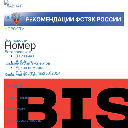
ГЛАВНАЯ
МЕРОПРИЯТИЯ
НОВОСТИ
Номер
Все новости
Безопасникам
Главная
BIS Journal
Комментарии экспертов
Архив номеров
BIS Journal №2(53)2024
Законодательство
Регуляторы
Персданные
Биометрия
Киберпреступность