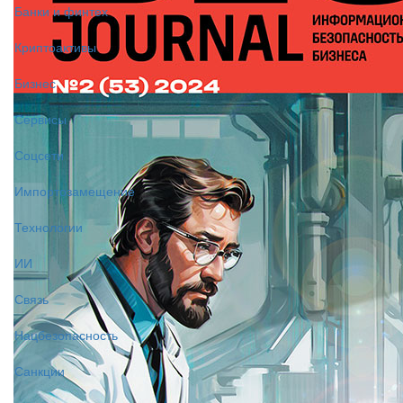
Банки и финтех
Криптоактивы
Бизнес
Сервисы
Соцсети
Импортозамещение
Технологии
ИИ
Связь
Нацбезопасность
Санкции