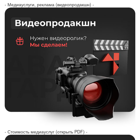
- Медиауслуги, реклама (видеопродакшн) -
- Стоимость медиауслуг (открыть PDF) -