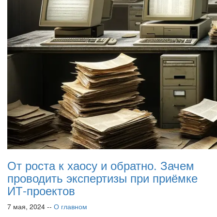
От роста к хаосу и обратно. Зачем
проводить экспертизы при приёмке
ИТ-проектов
7 мая, 2024 --
О главном