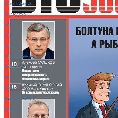
Банки и финтех
Криптоактивы
Бизнес
Сервисы
Соцсети
Импортозамещение
Технологии
ИИ
Связь
Нацбезопасность
Санкции