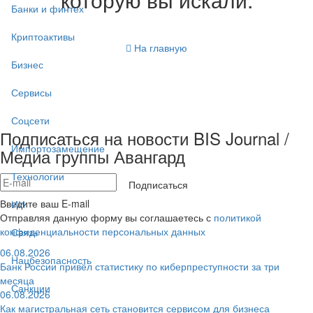
Банки и финтех
Криптоактивы
На главную
Бизнес
Сервисы
Соцсети
Подписаться на новости BIS Journal /
Импортозамещение
Медиа группы Авангард
Технологии
Подписаться
Введите ваш E-mail
ИИ
Отправляя данную форму вы соглашаетесь с
политикой
конфиденциальности персональных данных
Связь
06.08.2026
Нацбезопасность
Банк России привёл статистику по киберпреступности за три
месяца
Санкции
06.08.2026
Как магистральная сеть становится сервисом для бизнеса