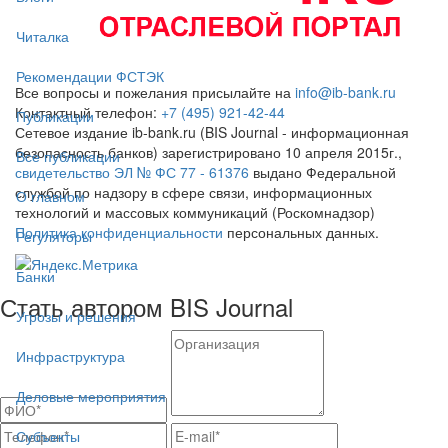
Читалка
Рекомендации ФСТЭК
Все вопросы и пожелания присылайте на
info@ib-bank.ru
Контактный телефон:
+7 (495) 921-42-44
Публикации
Сетевое издание ib-bank.ru (BIS Journal - информационная
безопасность банков) зарегистрировано 10 апреля 2015г.,
Все публикации
свидетельство ЭЛ № ФС 77 - 61376
выдано Федеральной
службой по надзору в сфере связи, информационных
О главном
технологий и массовых коммуникаций (Роскомнадзор)
Политика конфиденциальности
персональных данных.
Регуляторы
Банки
Стать автором BIS Journal
Угрозы и решения
Инфраструктура
Деловые мероприятия
Субъекты