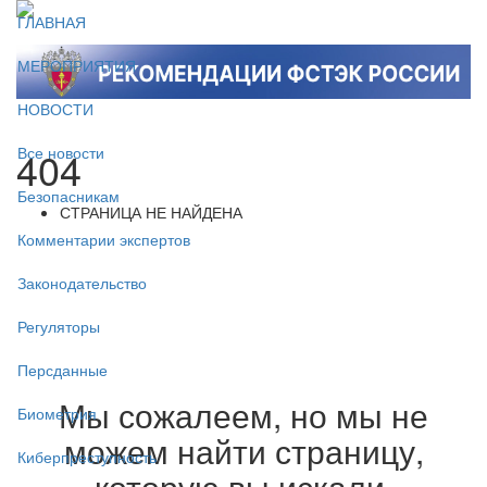
ГЛАВНАЯ
МЕРОПРИЯТИЯ
НОВОСТИ
404
Все новости
Безопасникам
СТРАНИЦА НЕ НАЙДЕНА
Комментарии экспертов
Законодательство
Регуляторы
Персданные
Мы сожалеем, но мы не
Биометрия
можем найти страницу,
Киберпреступность
которую вы искали.