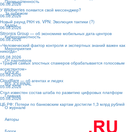
Промышленность
06.08.2026
У Wildberries появится свой мессенджер?
За рубежом
06.08.2026
Новый раунд РКН vs. VPN: Эволюция тактики (?)
Кадры
06.08.2026
Sitronics Group — об экономике мобильных дата-центров
Киберграмотность
06.08.2026
«Человеческий фактор контроля и экспертных знаний важен как
Мероприятия
никогда»
05.08.2026
От партнёров
«Трафик самых злостных спамеров обрабатывается голосовым
ассистентом»
БЛОГИ
05.08.2026
Cloudflare — об агентах и людях
BIS JOURNAL
05.08.2026
Стал известен состав штаба по развитию цифровых платформ
Главная
05.08.2026
ЦБ РФ: Потери по банковским картам достигли 1,3 млрд рублей
О журнале
Авторы
Блоги