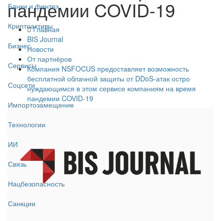
пандемии COVID-19
Банки и финтех
Криптоактивы
Главная
BIS Journal
Бизнес
Новости
От партнёров
Сервисы
Компания NSFOCUS предоставляет возможность
бесплатной облачной защиты от DDoS-атак остро
Соцсети
нуждающимся в этом сервисе компаниям на время
пандемии COVID-19
Импортозамещение
Технологии
ИИ
Связь
Нацбезопасность
Санкции