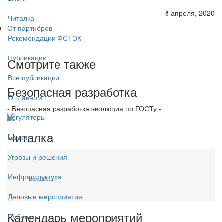
8 апреля, 2020
Читалка
От партнёров
Рекомендации ФСТЭК
Публикации
Смотрите также
Все публикации
Безопасная разработка
О главном
- Безопасная разработка эволюция по ГОСТу -
Регуляторы
Читалка
Банки
Угрозы и решения
Инфраструктура
Больше...
Деловые мероприятия
Календарь мероприятий
Субъекты