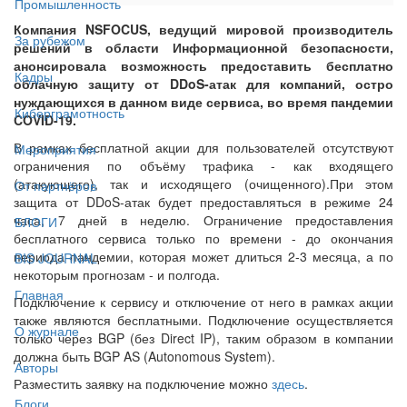
Промышленность
Компания NSFOCUS, ведущий мировой производитель
За рубежом
решений в области Информационной безопасности,
анонсировала возможность предоставить бесплатно
Кадры
облачную защиту от DDoS-атак для компаний, остро
нуждающихся в данном виде сервиса, во время пандемии
Киберграмотность
COVID-19.
В рамках бесплатной акции для пользователей отсутствуют
Мероприятия
ограничения по объёму трафика - как входящего
(атакующего), так и исходящего (очищенного).При этом
От партнёров
защита от DDoS-атак будет предоставляться в режиме 24
часа, 7 дней в неделю. Ограничение предоставления
БЛОГИ
бесплатного сервиса только по времени - до окончания
периода пандемии, которая может длиться 2-3 месяца, а по
BIS JOURNAL
некоторым прогнозам - и полгода.
Главная
Подключение к сервису и отключение от него в рамках акции
также являются бесплатными. Подключение осуществляется
О журнале
только через BGP (без Direct IP), таким образом в компании
должна быть BGP AS (Autonomous System).
Авторы
Разместить заявку на подключение можно
здесь
.
Блоги