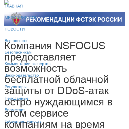
ГЛАВНАЯ
МЕРОПРИЯТИЯ
НОВОСТИ
Компания NSFOCUS
Все новости
предоставляет
Безопасникам
возможность
Комментарии экспертов
бесплатной облачной
Законодательство
защиты от DDoS-атак
Регуляторы
остро нуждающимся в
Персданные
этом сервисе
Биометрия
компаниям на время
Киберпреступность