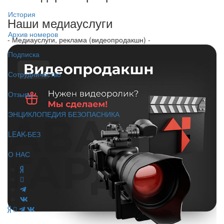
История
Наши медиауслуги
Архив номеров
- Медиауслуги, реклама (видеопродакшн) -
Подписка
Сотрудничество
Отзывы
ЭНЦИКЛОПЕДИЯ БЕЗОПАСНИКА
LEAK-БЕЗ
О НАС