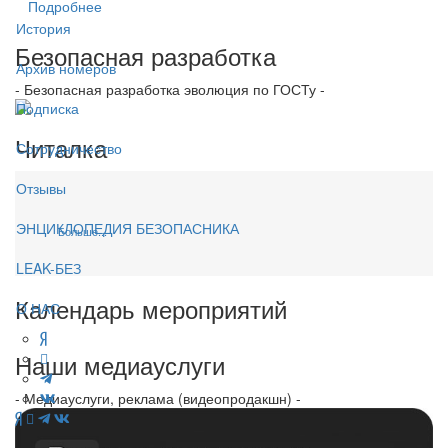
Подробнее
История
Безопасная разработка
Архив номеров
- Безопасная разработка эволюция по ГОСТу -
Подписка
Читалка
Сотрудничество
Отзывы
ЭНЦИКЛОПЕДИЯ БЕЗОПАСНИКА
Больше...
LEAK-БЕЗ
Календарь мероприятий
О НАС
Наши медиауслуги
- Медиауслуги, реклама (видеопродакшн) -