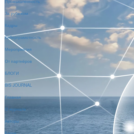
Промышленность
За рубежом
Кадры
Киберграмотность
Мероприятия
От партнёров
БЛОГИ
BIS JOURNAL
Главная
О журнале
Авторы
Блоги