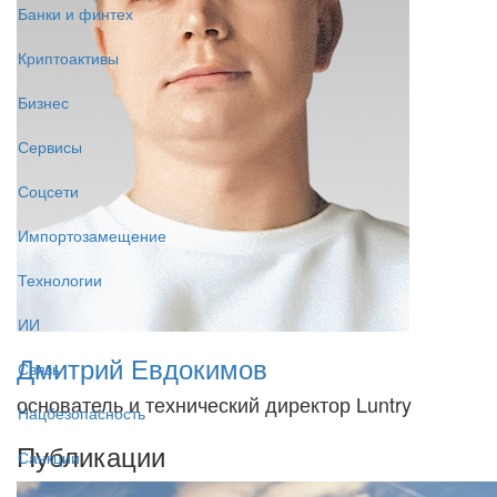
Банки и финтех
Криптоактивы
Бизнес
Сервисы
Соцсети
Импортозамещение
Технологии
ИИ
Дмитрий Евдокимов
Связь
основатель и технический директор Luntry
Нацбезопасность
Публикации
Санкции