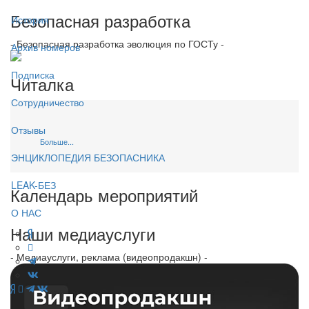
Безопасная разработка
История
- Безопасная разработка эволюция по ГОСТу -
Архив номеров
Подписка
Читалка
Сотрудничество
Отзывы
Больше...
ЭНЦИКЛОПЕДИЯ БЕЗОПАСНИКА
LEAK-БЕЗ
Календарь мероприятий
О НАС
Наши медиауслуги
- Медиауслуги, реклама (видеопродакшн) -