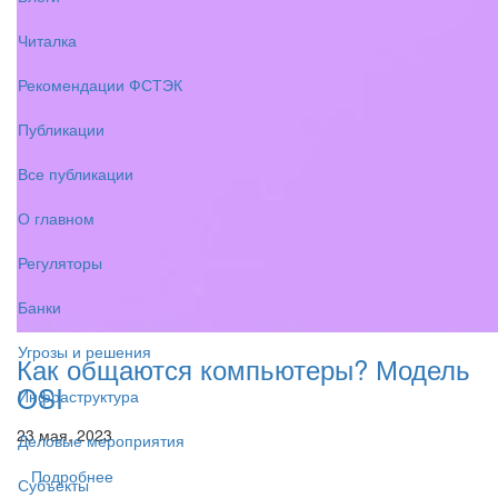
Читалка
Рекомендации ФСТЭК
Публикации
Все публикации
О главном
Регуляторы
Банки
Угрозы и решения
Как общаются компьютеры? Модель
OSI
Инфраструктура
23 мая, 2023
Деловые мероприятия
Подробнее
Субъекты