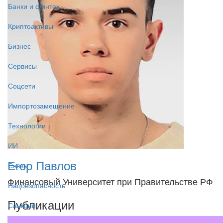
Банки и финтех
Криптоактивы
Бизнес
Сервисы
Соцсети
Импортозамещение
Технологии
ИИ
Егор Павлов
Связь
Финансовый Университет при Правительстве РФ
Нацбезопасность
Публикации
Санкции