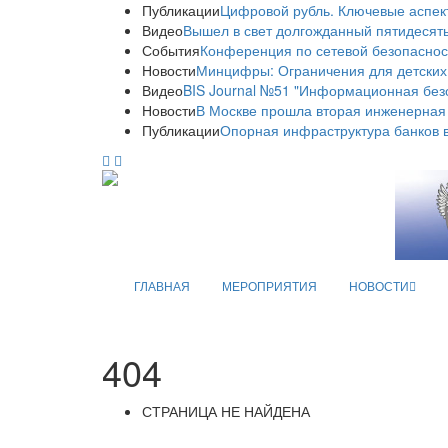
Публикации
Цифровой рубль. Ключевые аспек
Видео
Вышел в свет долгожданный пятидесяты
События
Конференция по сетевой безопаснос
Новости
Минцифры: Ограничения для детских
Видео
BIS Journal №51 "Информационная без
Новости
В Москве прошла вторая инженерная
Публикации
Опорная инфраструктура банков в
ГЛАВНАЯ
МЕРОПРИЯТИЯ
НОВОСТИ
404
СТРАНИЦА НЕ НАЙДЕНА