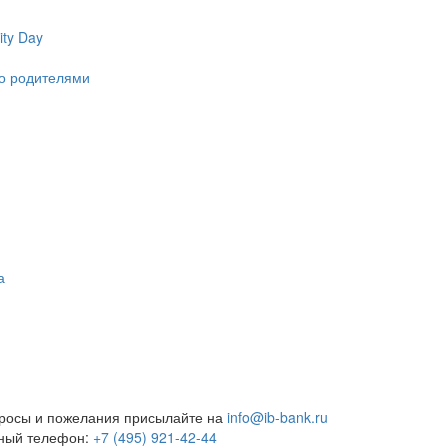
ty Day
ко родителями
а
росы и пожелания присылайте на
info@ib-bank.ru
тный телефон:
+7 (495) 921-42-44