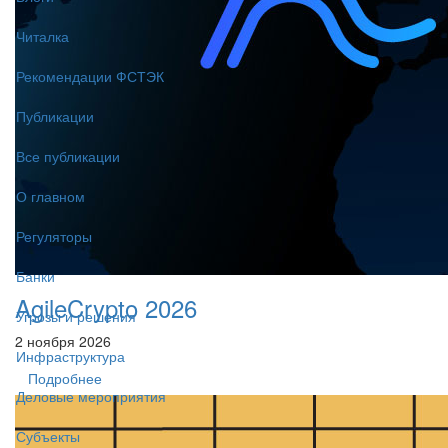
Читалка
Рекомендации ФСТЭК
Публикации
Все публикации
О главном
Регуляторы
Банки
AgileCrypto 2026
Угрозы и решения
2 ноября 2026
Инфраструктура
Подробнее
Деловые мероприятия
Субъекты