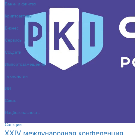
Банки и финтех
Криптоактивы
Бизнес
Сервисы
Соцсети
Импортозамещение
Технологии
ИИ
Связь
Нацбезопасность
Санкции
XXIV международная конференция