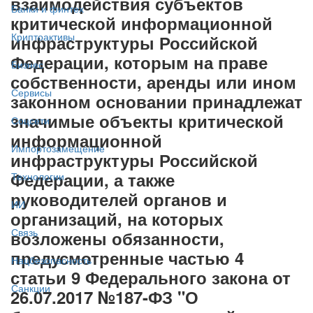
взаимодействия субъектов
Банки и финтех
критической информационной
Криптоактивы
инфраструктуры Российской
Федерации, которым на праве
Бизнес
собственности, аренды или ином
Сервисы
законном основании принадлежат
значимые объекты критической
Соцсети
информационной
Импортозамещение
инфраструктуры Российской
Федерации, а также
Технологии
руководителей органов и
ИИ
организаций, на которых
Связь
возложены обязанности,
предусмотренные частью 4
Нацбезопасность
статьи 9 Федерального закона от
Санкции
26.07.2017 №187-ФЗ "О