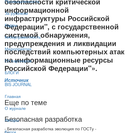
безопасности критической
Промышленность
информационной
За рубежом
инфраструктуры Российской
Федерации", с государственной
Кадры
системой обнаружения,
Киберграмотность
предупреждения и ликвидации
Мероприятия
последствий компьютерных атак
на информационные ресурсы
От партнёров
Российской Федерации"».
БЛОГИ
Источник
BIS JOURNAL
Главная
Еще по теме
О журнале
Безопасная разработка
Авторы
- Безопасная разработка эволюция по ГОСТу -
Блоги