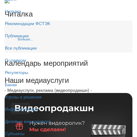
Читалка
Читалка
Рекомендации ФСТЭК
Публикации
Больше...
Все публикации
О главном
Календарь мероприятий
Регуляторы
Наши медиауслуги
Банки
- Медиауслуги, реклама (видеопродакшн) -
Угрозы и решения
Инфраструктура
Деловые мероприятия
Субъекты