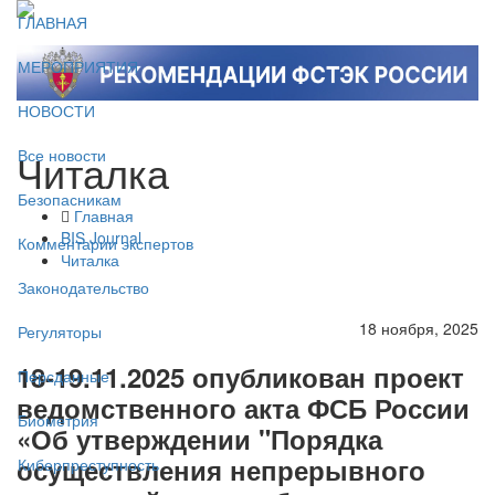
ГЛАВНАЯ
МЕРОПРИЯТИЯ
НОВОСТИ
Читалка
Все новости
Безопасникам
Главная
BIS Journal
Комментарии экспертов
Читалка
Законодательство
18 ноября, 2025
Регуляторы
18-19.11.2025 опубликован проект
Персданные
ведомственного акта ФСБ России
Биометрия
«Об утверждении "Порядка
осуществления непрерывного
Киберпреступность