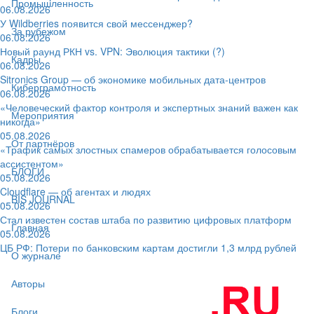
Промышленность
06.08.2026
У Wildberries появится свой мессенджер?
За рубежом
06.08.2026
Новый раунд РКН vs. VPN: Эволюция тактики (?)
Кадры
06.08.2026
Sitronics Group — об экономике мобильных дата-центров
Киберграмотность
06.08.2026
«Человеческий фактор контроля и экспертных знаний важен как
Мероприятия
никогда»
05.08.2026
От партнёров
«Трафик самых злостных спамеров обрабатывается голосовым
ассистентом»
БЛОГИ
05.08.2026
Cloudflare — об агентах и людях
BIS JOURNAL
05.08.2026
Стал известен состав штаба по развитию цифровых платформ
Главная
05.08.2026
ЦБ РФ: Потери по банковским картам достигли 1,3 млрд рублей
О журнале
Авторы
Блоги