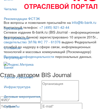
Читалка
Рекомендации ФСТЭК
Все вопросы и пожелания присылайте на
info@ib-bank.ru
Контактный телефон:
+7 (495) 921-42-44
Публикации
Сетевое издание ib-bank.ru (BIS Journal - информационная
безопасность банков) зарегистрировано 10 апреля 2015г.,
Все публикации
свидетельство ЭЛ № ФС 77 - 61376
выдано Федеральной
службой по надзору в сфере связи, информационных
О главном
технологий и массовых коммуникаций (Роскомнадзор)
Политика конфиденциальности
персональных данных.
Регуляторы
Банки
Стать автором BIS Journal
Угрозы и решения
Инфраструктура
Деловые мероприятия
Субъекты