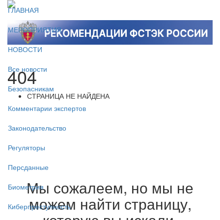
ГЛАВНАЯ
МЕРОПРИЯТИЯ
НОВОСТИ
404
Все новости
Безопасникам
СТРАНИЦА НЕ НАЙДЕНА
Комментарии экспертов
Законодательство
Регуляторы
Персданные
Мы сожалеем, но мы не
Биометрия
можем найти страницу,
Киберпреступность
которую вы искали.