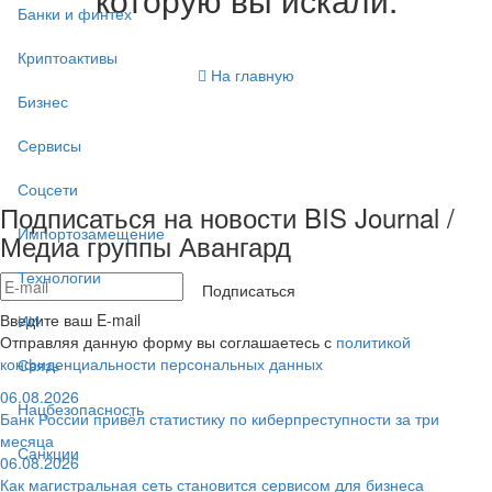
Банки и финтех
Криптоактивы
На главную
Бизнес
Сервисы
Соцсети
Подписаться на новости BIS Journal /
Импортозамещение
Медиа группы Авангард
Технологии
Подписаться
Введите ваш E-mail
ИИ
Отправляя данную форму вы соглашаетесь с
политикой
конфиденциальности персональных данных
Связь
06.08.2026
Нацбезопасность
Банк России привёл статистику по киберпреступности за три
месяца
Санкции
06.08.2026
Как магистральная сеть становится сервисом для бизнеса