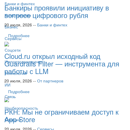
Банки и финтех
Банкиры проявили инициативу в
вопросе цифрового рубля
Криптоактивы
20 июля, 2026 --
Банки и финтех
Бизнес
Подробнее
Сервисы
Соцсети
Cloud.ru открыл исходный код
Guardrails Filter — инструмента для
Импортозамещение
работы с LLM
Технологии
20 июля, 2026 --
От партнеров
ИИ
Подробнее
Связь
Нацбезопасность
РКН: Мы не ограничиваем доступ к
App Store
Санкции
20 июля, 2026 --
Сервисы