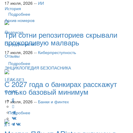
17 июля, 2026 --
ИИ
История
Подробнее
Архив номеров
Подписка
Три сотни репозиториев скрывали
прожорливую малварь
Сотрудничество
17 июля, 2026 --
Киберпреступность
Отзывы
Подробнее
ЭНЦИКЛОПЕДИЯ БЕЗОПАСНИКА
LEAK-БЕЗ
С 2027 года о банкирах расскажут
только базовый минимум
О НАС
17 июля, 2026 --
Банки и финтех
Подробнее