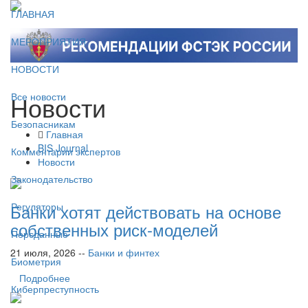
ГЛАВНАЯ
МЕРОПРИЯТИЯ
НОВОСТИ
Новости
Все новости
Безопасникам
Главная
BIS Journal
Комментарии экспертов
Новости
Законодательство
Банки хотят действовать на основе
Регуляторы
собственных риск-моделей
Персданные
21 июля, 2026 --
Банки и финтех
Биометрия
Подробнее
Киберпреступность