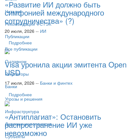
«Развитие ИИ должно быть
симфонией международного
Читалка
сотрудничества» (?)
Рекомендации ФСТЭК
20 июля, 2026 --
ИИ
Публикации
Подробнее
Все публикации
О главном
Visa уронила акции эмитента Open
USD
Регуляторы
17 июля, 2026 --
Банки и финтех
Банки
Подробнее
Угрозы и решения
Инфраструктура
«Антиплагиат»: Остановить
распространение ИИ уже
Деловые мероприятия
невозможно
Субъекты