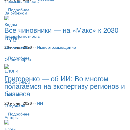
Промышленность
Подробнее
За рубежом
Кадры
Все чиновники — на «Макс» к 2030
году!
Киберграмотность
20 июля, 2026 --
Импортозамещение
Мероприятия
Подробнее
От партнёров
БЛОГИ
Григоренко — об ИИ: Во многом
BIS JOURNAL
полагаемся на экспертизу регионов и
бизнеса
Главная
20 июля, 2026 --
ИИ
О журнале
Подробнее
Авторы
Блоги