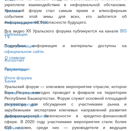
укрепляли взаимодействие в неформальной обстановке.
Уральский форум стал самым ярким и атмосферным
Читалка
событием этой зимы для всех, кто заботится об
информационной безопасности будущего.
Рекомендации ФСТЭК
Все видео XII Уральского форума публикуются на канале
BIS
Публикации
TV
.
Подробная информация и материалы доступны на
Все публикации
официальном сайте
.
О главном
Фотоотчёт
Презентации
Регуляторы
Итоги форума
Банки
Уральский форум — ключевое мероприятие отрасли, которое
Банк России ежегодно проводит в феврале на территории
Угрозы и решения
Республики Башкортостан. Форум служит основной площадкой
регулятора для обсуждения с участниками рынка и
Инфраструктура
зарубежными экспертами ключевых направлений развития
информационной безопасности в кредитно-финансовой
Деловые мероприятия
сфере. В 2020 году участниками мероприятия стали более
600 человек, среди них — руководители и ведущие
Субъекты