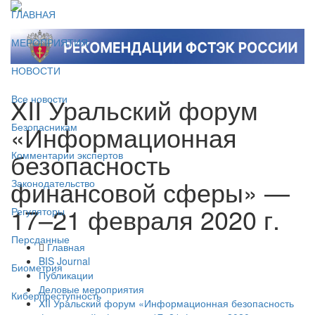
ГЛАВНАЯ
МЕРОПРИЯТИЯ
НОВОСТИ
XII Уральский форум
Все новости
«Информационная
Безопасникам
безопасность
Комментарии экспертов
финансовой сферы» —
Законодательство
17–21 февраля 2020 г.
Регуляторы
Персданные
Главная
BIS Journal
Биометрия
Публикации
Деловые мероприятия
Киберпреступность
XII Уральский форум «Информационная безопасность