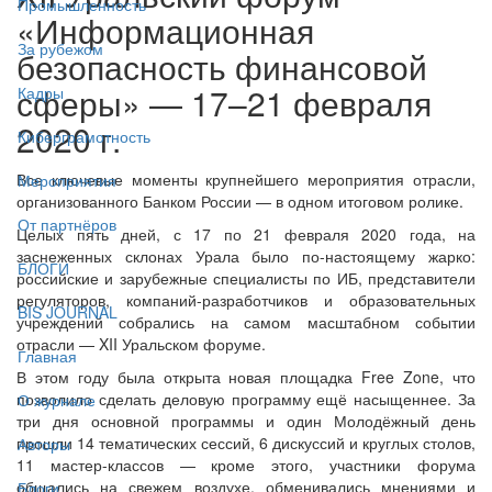
Промышленность
«Информационная
За рубежом
безопасность финансовой
сферы» — 17–21 февраля
Кадры
2020 г.
Киберграмотность
Все ключевые моменты крупнейшего мероприятия отрасли,
Мероприятия
организованного Банком России — в одном итоговом ролике.
От партнёров
Целых пять дней, с 17 по 21 февраля 2020 года, на
заснеженных склонах Урала было по-настоящему жарко:
БЛОГИ
российские и зарубежные специалисты по ИБ, представители
регуляторов, компаний-разработчиков и образовательных
BIS JOURNAL
учреждений собрались на самом масштабном событии
отрасли — XII Уральском форуме.
Главная
В этом году была открыта новая площадка Free Zone, что
позволило сделать деловую программу ещё насыщеннее. За
О журнале
три дня основной программы и один Молодёжный день
прошли 14 тематических сессий, 6 дискуссий и круглых столов,
Авторы
11 мастер-классов — кроме этого, участники форума
общались на свежем воздухе, обменивались мнениями и
Блоги