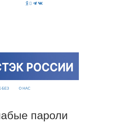
K-БЕЗ
О НАС
лабые пароли