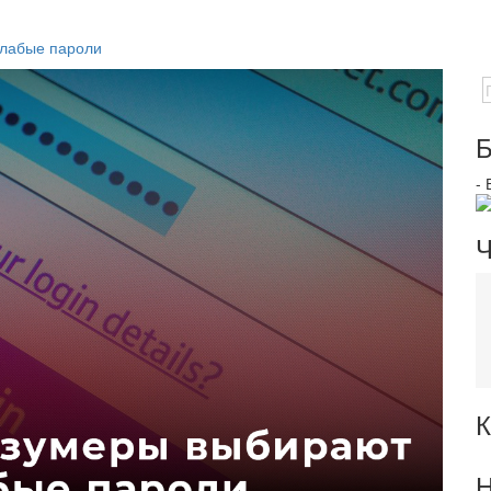
слабые пароли
Б
-
Ч
К
Н