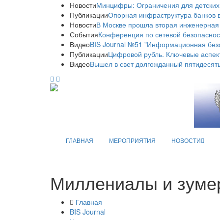
Новости
Минцифры: Ограничения для детских
Публикации
Опорная инфраструктура банков в
Новости
В Москве прошла вторая инженерная
События
Конференция по сетевой безопаснос
Видео
BIS Journal №51 "Информационная без
Публикации
Цифровой рубль. Ключевые аспек
Видео
Вышел в свет долгожданный пятидесяты
ГЛАВНАЯ
МЕРОПРИЯТИЯ
НОВОСТИ
Миллениалы и зуме
Главная
BIS Journal