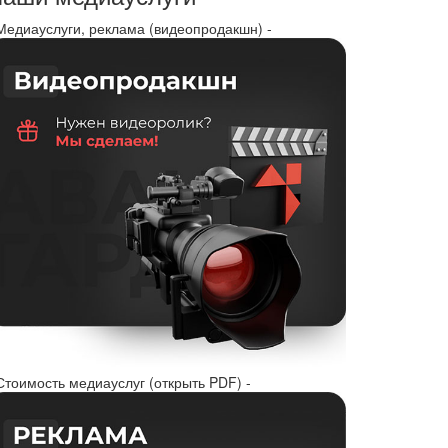
 Медиауслуги, реклама (видеопродакшн) -
Стоимость медиауслуг (открыть PDF) -