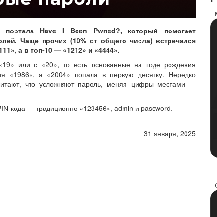
-
 портала Have I Been Pwned?, который помогает
олей. Чаще прочих (10% от общего числа) встречался
11», а в топ-10 — «1212» и «4444».
«19» или с «20», то есть основанные на годе рождения
ия «1986», а «2004» попала в первую десятку. Нередко
считают, что усложняют пароль, меняя цифры местами —
IN-кода — традиционно «123456», admin и password.
31 января, 2025
- 