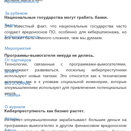
Промышленность
За рубежом
Национальные государства могут грабить банки.
Кадры
Это известный факт, что национальные государства часто
создают вредоносное ПО, особенно для кибершпионажа, но
Киберграмотность
все может быть немного сложнее, чем мы думаем.
Мероприятия
Программы-вымогатели никуда не делись.
От партнёров
Технологии, связанные с программами-вымогателями,
продолжают развиваться, поскольку киберпреступники
БЛОГИ
используют новые тактики. Это относится как к техническим
аспектам, так и к уловкам социальной инженерии, которые
BIS JOURNAL
злоумышленники используют для привлечения потенциальных
жертв.
Главная
О журнале
Киберпреступность как бизнес растет.
Авторы
Интернет-злоумышленники зарабатывают большие деньги на
программах-вымогателях и другом финансовом вредоносном
Блоги
ПО, но не только. Они строят то, что можно назвать «бизнес-