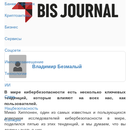
Банки и финтех
Криптоактивы
Бизнес
Сервисы
Соцсети
Импортозамещение
Владимир Безмалый
Технологии
ИИ
В мире кибербезопасности есть несколько ключевых
Связь
тенденций, которые влияют на всех нас, как
пользователей.
Нацбезопасность
Микко Хиппонен, один из самых известных и пользующихся
доверием исследователей кибербезопасности в мире,
Санкции
поделился пятью из этих тенденций, и мы думаем, что вы
должны знать о них.