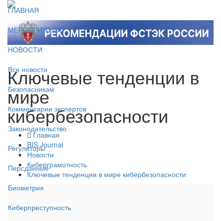
ГЛАВНАЯ
МЕРОПРИЯТИЯ
НОВОСТИ
Ключевые тенденции в
Все новости
мире
Безопасникам
кибербезопасности
Комментарии экспертов
Законодательство
Главная
BIS Journal
Регуляторы
Новости
Киберграмотность
Персданные
Ключевые тенденции в мире кибербезопасности
Биометрия
Киберпреступность