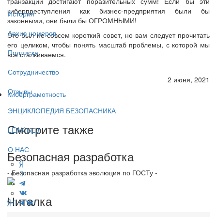
транзакции достигают поразительных сумм! Если бы эти
киберпреступления как бизнес-предприятия были бы
История
законными, они были бы ОГРОМНЫМИ!
Архив номеров
Это был не совсем короткий совет, но вам следует прочитать
его целиком, чтобы понять масштаб проблемы, с которой мы
Подписка
все сталкиваемся.
Сотрудничество
2 июня, 2021
Отзывы
Киберграмотность
ЭНЦИКЛОПЕДИЯ БЕЗОПАСНИКА
Смотрите также
LEAK-БЕЗ
О НАС
Безопасная разработка
- Безопасная разработка эволюция по ГОСТу -
Читалка