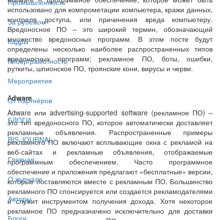
Промышленность
использовано для компрометации компьютера, кражи данных,
контроля доступа, или причинения вреда компьютеру.
За рубежом
Вредоносное ПО – это широкий термин, обозначающий
множество вредоносных программ. В этом посте будут
Кадры
определены несколько наиболее распространенных типов
вредоносных программ; рекламное ПО, боты, ошибки,
Киберграмотность
руткиты, шпионское ПО, троянские кони, вирусы и черви.
Мероприятия
A
dware
От партнёров
Adware или advertising-supported software (рекламное ПО) –
БЛОГИ
это тип вредоносного ПО, которое автоматически доставляет
рекламные объявления. Распространенные примеры
BIS JOURNAL
рекламного ПО включают всплывающие окна с рекламой на
веб-сайтах и рекламные объявления, отображаемые
Главная
программным обеспечением. Часто программное
обеспечение и приложения предлагают «бесплатные» версии,
О журнале
которые поставляются вместе с рекламным ПО. Большинство
рекламного ПО спонсируется или создается рекламодателями
Авторы
и служит инструментом получения дохода. Хотя некоторое
рекламное ПО предназначено исключительно для доставки
Блоги