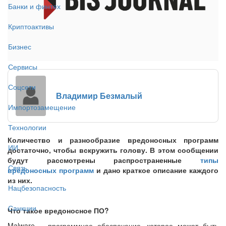
Банки и финтех
Криптоактивы
Бизнес
Сервисы
Соцсети
Владимир Безмалый
Импортозамещение
Технологии
Количество и разнообразие вредоносных программ
ИИ
достаточно, чтобы вскружить голову. В этом сообщении
будут рассмотрены распространенные
типы
Связь
вредоносных программ
и дано краткое описание каждого
из них.
Нацбезопасность
Санкции
Что такое вредоносное ПО?
Malware – программное обеспечение, которое может быть