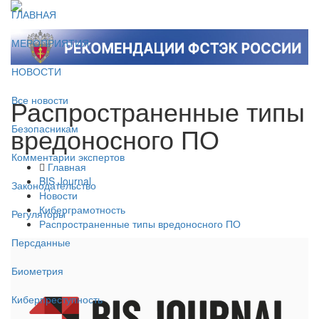
ГЛАВНАЯ
МЕРОПРИЯТИЯ
НОВОСТИ
Распространенные типы
Все новости
вредоносного ПО
Безопасникам
Комментарии экспертов
Главная
BIS Journal
Законодательство
Новости
Киберграмотность
Регуляторы
Распространенные типы вредоносного ПО
Персданные
Биометрия
Киберпреступность