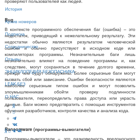
проверяют пользователей как людей.
История
Bug
Архив номеров
В контексте программного обеспечения баг (ошибка) – это
Подписка
недостаток, приводящий к нежелательному результату. Эти
недостатки обычно являются результатом человеческой
Сотрудничество
ошибки и обычно присутствуют в исходном коде или
компиляторах программы. Незначительные баги лишь
Отзывы
незначительно влияют на поведение программы и, как
следствие, могут сохраняться в течение долгого времени,
ЭНЦИКЛОПЕДИЯ БЕЗОПАСНИКА
прежде чем будут обнаружены. Более серьезные баги могут
вызвать сбой или зависание. Ошибки безопасности являются
LEAK-БЕЗ
наиболее серьезным типом ошибок и могут позволить
злоумышленникам обойти проверку подлинности
О НАС
пользователя, переопределить права доступа или украсть
данные. Баги можно предотвратить с помощью инструментов
обучения разработчиков, контроля качества и анализа кода.
Ransomware (программы-вымогатели)
Программы-вымогатели – это разновидность вредоносного