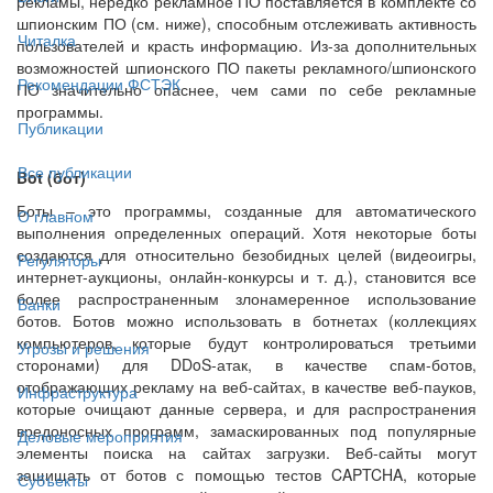
рекламы, нередко рекламное ПО поставляется в комплекте со
шпионским ПО (см. ниже), способным отслеживать активность
Читалка
пользователей и красть информацию. Из-за дополнительных
возможностей шпионского ПО пакеты рекламного/шпионского
Рекомендации ФСТЭК
ПО значительно опаснее, чем сами по себе рекламные
программы.
Публикации
Все публикации
Bot (бот)
Боты – это программы, созданные для автоматического
О главном
выполнения определенных операций. Хотя некоторые боты
создаются для относительно безобидных целей (видеоигры,
Регуляторы
интернет-аукционы, онлайн-конкурсы и т. д.), становится все
более распространенным злонамеренное использование
Банки
ботов. Ботов можно использовать в ботнетах (коллекциях
компьютеров, которые будут контролироваться третьими
Угрозы и решения
сторонами) для DDoS-атак, в качестве спам-ботов,
отображающих рекламу на веб-сайтах, в качестве веб-пауков,
Инфраструктура
которые очищают данные сервера, и для распространения
вредоносных программ, замаскированных под популярные
Деловые мероприятия
элементы поиска на сайтах загрузки. Веб-сайты могут
защищать от ботов с помощью тестов CAPTCHA, которые
Субъекты