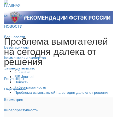
ГЛАВНАЯ
МЕРОПРИЯТИЯ
НОВОСТИ
Проблема вымогателей
Все новости
на сегодня далека от
Безопасникам
решения
Комментарии экспертов
Законодательство
Главная
BIS Journal
Регуляторы
Новости
Киберграмотность
Персданные
Проблема вымогателей на сегодня далека от решения
Биометрия
Киберпреступность