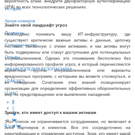
вероятность атаки, внедрите двухфакторную аутентификацию
(2FA) во всех технологических решениях.
История
Архив номеров
Знайте свой ландшафт угроз
Подписка
Необходимо понимать вашу ИТ-инфраструктуру, где
существуют критически важные активы и данные, цепочку
Сотрудничество
поставок, связанную с этими активами, и как активы могут
быть подвержены или станут доступными для потенциальных
Отзывы
злоумышленников. Однако это понимание бесполезно без
информированного профиля угроз, в который перечисляются
ЭНЦИКЛОПЕДИЯ БЕЗОПАСНИКА
вероятные группы злоумышленников или варианты
вредоносных программ, с которыми вы можете столкнуться, и
LEAK-БЕЗ
их поведение. Сочетание этих знаний позиционирует
организации для определения эффективных оборонительных
О НАС
мер по предотвращению или выявлению нападений.
Знайте, кто имеет доступ к вашим активам
Этот список не ограничивается сотрудниками, но включает в
себя партнеров и клиентов. Все это сосредоточено на
идентификации и управлении доступом. Зная, кто имеет какой