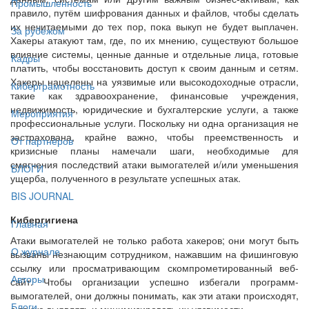
Промышленность
правило, путём шифрования данных и файлов, чтобы сделать
их нечитаемыми до тех пор, пока выкуп не будет выплачен.
За рубежом
Хакеры атакуют там, где, по их мнению, существуют большое
влияние системы, ценные данные и отдельные лица, готовые
Кадры
платить, чтобы восстановить доступ к своим данным и сетям.
Хакеры нацелены на уязвимые или высокодоходные отрасли,
Киберграмотность
такие как здравоохранение, финансовые учреждения,
недвижимость, юридические и бухгалтерские услуги, а также
Мероприятия
профессиональные услуги. Поскольку ни одна организация не
застрахована, крайне важно, чтобы преемственность и
От партнёров
кризисные планы намечали шаги, необходимые для
смягчения последствий атаки вымогателей и/или уменьшения
БЛОГИ
ущерба, полученного в результате успешных атак.
BIS JOURNAL
Кибергигиена
Главная
Атаки вымогателей не только работа хакеров; они могут быть
О журнале
вызваны незнающим сотрудником, нажавшим на фишинговую
ссылку или просматривающим скомпрометированный веб-
Авторы
сайт. Чтобы организации успешно избегали программ-
вымогателей, они должны понимать, как эти атаки происходят,
Блоги
а также выявлять и минимизировать их уязвимости.