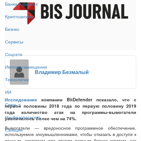
Банки и финтех
Криптоактивы
Бизнес
Сервисы
Соцсети
Импортозамещение
Владимир Безмалый
Технологии
ИИ
Исследование
компании BitDefender показало, что с
Связь
первой половины 2018 года по первую половину 2019
года количество атак на программы-вымогатели
Нацбезопасность
увеличилось более чем на 74%.
Вымогатели — вредоносное программное обеспечение,
Санкции
используемое злоумышленниками, чтобы отказать в доступе к
данным, системам или другим важным бизнес-активам, как