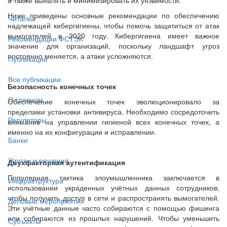
Ниже приведены основные рекомендации по обеспечению
Читалка
надлежащей кибергигиены, чтобы помочь защититься от атак
вымогателей в 2020 году. Кибергигиена имеет важное
Рекомендации ФСТЭК
значение для организаций, поскольку ландшафт угроз
постоянно меняется, а атаки усложняются.
Публикации
Все публикации
Безопасность конечных точек
О главном
Обеспечение конечных точек эволюционировало за
пределами установки антивируса. Необходимо сосредоточить
Регуляторы
внимание на управлении гигиеной всех конечных точек, а
именно на их конфигурации и исправлении.
Банки
Угрозы и решения
Двухфакторная аутентификация
Популярная тактика злоумышленника заключается в
Инфраструктура
использовании украденных учётных данных сотрудников,
чтобы получить доступ в сети и распространять вымогателей.
Деловые мероприятия
Эти учётные данные часто собираются с помощью фишинга
или собираются из прошлых нарушений. Чтобы уменьшить
Субъекты