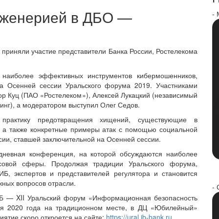
нженерией в ДБО —
-
 приняли участие представители Банка России, Ростелекома
наиболее эффективных инструментов кибермошенников,
на Осенней сессии Уральского форума 2019. Участниками
ор Куц (ПАО «Ростелеком»), Алексей Лукацкий (независимый
инг), а модератором выступил Олег Седов.
практику предотвращения хищений, существующие в
, а также конкретные примеры атак с помощью социальной
сии, ставшей заключительной на Осенней сессии.
дневная конференция, на которой обсуждаются наиболее
вой сферы. Продолжая традиции Уральского форума,
Б, экспертов и представителей регулятора и становится
жных вопросов отрасли.
- 
ИБ — XII Уральский форум «Информационная безопасность
я 2020 года на традиционном месте, в ДЦ «Юбилейный»
иятие скоро откроется на сайте:
https://ural.ib-bank.ru