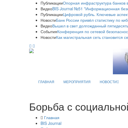
Публикации
Опорная инфраструктура банков в
Видео
BIS Journal №51 "Информационная без
Публикации
Цифровой рубль. Ключевые аспек
Новости
Банк России привёл статистику по ки
Видео
Вышел в свет долгожданный пятидесяты
События
Конференция по сетевой безопаснос
Новости
Как магистральная сеть становится с
ГЛАВНАЯ
МЕРОПРИЯТИЯ
НОВОСТИ
Борьба с социально
Главная
BIS Journal