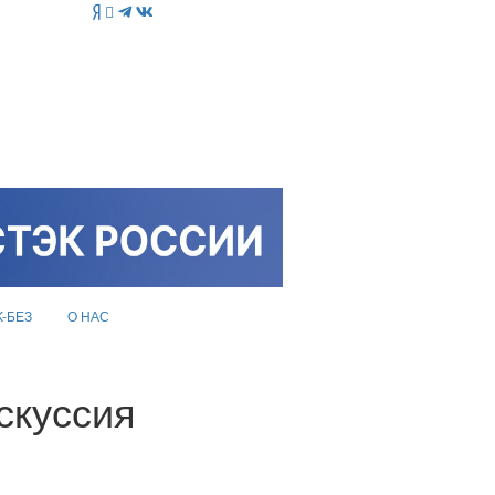
K-БЕЗ
О НАС
скуссия