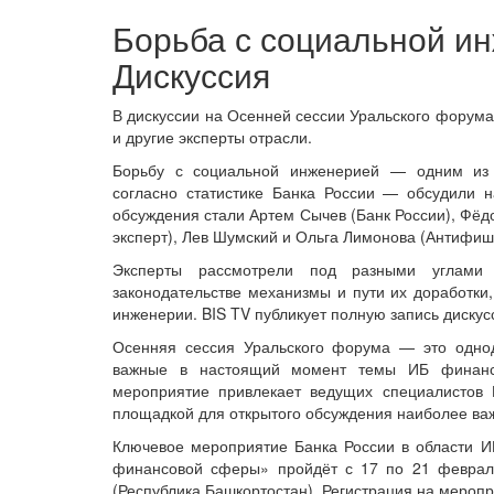
Борьба с социальной и
Дискуссия
В дискуссии на Осенней сессии Уральского форума
и другие эксперты отрасли.
Борьбу с социальной инженерией — одним из 
согласно статистике Банка России — обсудили 
обсуждения стали Артем Сычев (Банк России), Фёд
эксперт), Лев Шумский и Ольга Лимонова (Антифиш
Эксперты рассмотрели под разными углами 
законодательстве механизмы и пути их доработки
инженерии. BIS TV публикует полную запись дискус
Осенняя сессия Уральского форума — это одно
важные в настоящий момент темы ИБ финансо
мероприятие привлекает ведущих специалистов И
площадкой для открытого обсуждения наиболее ва
Ключевое мероприятие Банка России в области 
финансовой сферы» пройдёт с 17 по 21 феврал
(Республика Башкортостан). Регистрация на меропр