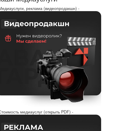
 Медиауслуги, реклама (видеопродакшн) -
Стоимость медиауслуг (открыть PDF) -