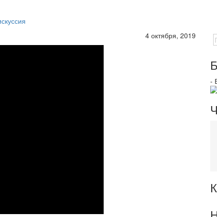
искуссия
4 октября, 2019
Б
-
Ч
К
Н