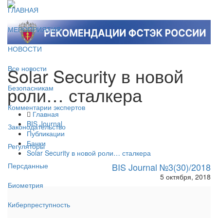
ГЛАВНАЯ
МЕРОПРИЯТИЯ
НОВОСТИ
Solar Security в новой
Все новости
роли… сталкера
Безопасникам
Комментарии экспертов
Главная
BIS Journal
Законодательство
Публикации
Банки
Регуляторы
Solar Security в новой роли… сталкера
BIS Journal №3(30)/2018
Персданные
5 октября, 2018
Биометрия
Киберпреступность