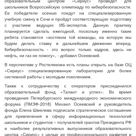
образовательным центром «Сириус» проведет для
школьников Всероссийскую олимпиаду по кибербезопасности.
Ее победители осенью поедут на специализированную
учебную смену в Сочи и пройдут соответствующую подготовку
с участием ведущих ИБ-экспертов. Данную практику
планируется сделать ежегодной, поскольку именно такие
ребята становятся «костяком той команды, на которую мы
будем делать ставку в дальнейшем движении вперед.
Кибербезопасность - это вопрос только кадров, здесь ни
нефть, ни газ не помогу», - добавил Осеевский.
В перспективе у Ростелекома есть планы открыть на базе ОЦ
«Сириус» специализированную лабораторию для более
системной работы с молодым поколением.
Также к сотрудничеству с оператором присоединился
образовательный фонд «Талант и успех». Во время
проведения Петербургского международного экономического
форума (ПМЭФ-2018) Михаил Осеевский и руководитель
фонда Елена Шмелева подписали стратегическое соглашение
для привлечения в сферу информационных технологий
школьников и студентов – получателей грантов Президента РФ
и наиболее результативных выпускников образовательного
центра «Сириус» с целью их профессионального развития и