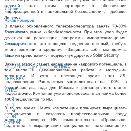
задачей стать таким партнером в обеспечении
История
информационной и национальной безопасности», - добавил
Ляпунов.
Архив номеров
В планах обновленного телеком-оператора занять 70-80%
российского рынка кибербезопасности. При этом упор будет
Подписка
делаться на реализацию программы импортозамещения,
несмотря на то, что «процесс внедрения тяжелый, требует
Сотрудничество
много времени и средств». «Защищать себя мы должны
нашими средствами», - подчеркнул директор Solar Security.
Отзывы
Важным этапом станет наращивание кадрового потенциала, в
ЭНЦИКЛОПЕДИЯ БЕЗОПАСНИКА
том числе и целенаправленная работа с молодыми
талантами. И хотя в настоящее время штат ИБ-
LEAK-БЕЗ
подразделения Ростелекома укомплектован на 100%, в
ближайшие два года для Москвы и регионов этого станет
О НАС
недостаточно. Компания уже анонсировала план найма более
100 специалистов по ИБ.
В то же время Центр компетенции планирует выращивать
специалистов и создавать профессиональную среду
кадрового резерва ИБ самостоятельно. «Правильная
подготовка и выращивание специалистов, накачивание их
практическим опытом даст серьезный прирост ИБ-рынку и