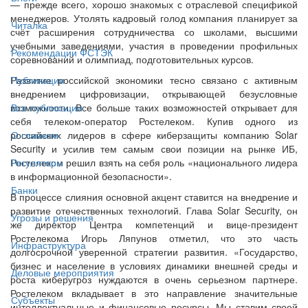
— прежде всего, хорошо знакомых с отраслевой спецификой
менеджеров. Утолять кадровый голод компания планирует за
Читалка
счёт расширения сотрудничества со школами, высшими
учебными заведениями, участия в проведении профильных
Рекомендации ФСТЭК
соревнований и олимпиад, подготовительных курсов.
Развитие российской экономики тесно связано с активным
Публикации
внедрением цифровизации, открывающей безусловные
возможности. Все больше таких возможностей открывает для
Все публикации
себя телеком-оператор Ростелеком. Купив одного из
российских лидеров в сфере киберзащиты компанию Solar
О главном
Security и усилив тем самым свои позиции на рынке ИБ,
Ростелеком решил взять на себя роль «национального лидера
Регуляторы
в информационной безопасности».
Банки
В процессе слияния основной акцент ставится на внедрение и
развитие отечественных технологий. Глава Solar Security, он
Угрозы и решения
же директор Центра компетенций и вице-президент
Ростелекома Игорь Ляпунов отметил, что это часть
Инфраструктура
долгосрочной уверенной стратегии развития. «Государство,
бизнес и население в условиях динамики внешней среды и
Деловые мероприятия
роста киберугроз нуждаются в очень серьезном партнере.
Ростелеком вкладывает в это направление значительные
Субъекты
интеллектуальные и финансовые ресурсы. Мы ставим своей