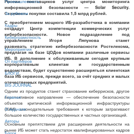
России поставщиков услуг центра мониторинга
Промышленность
информационной безопасности — Solar Security.
Стоимость покупки составила 1,5 млрд рублей.
За рубежом
С приобретением мощного ИБ-разработчика в компании
Кадры
создадут Центр компетенции коммерческих услуг
кибербезопасности. Новое подразделение под
Киберграмотность
управлением Игоря Ляпунова станет
развивать стратегию кибербезопасности Ростелекома,
Мероприятия
предлагая на базе ЦОДов компании различные сервисы
ИБ. В дополнение к обслуживаемым сегодня крупным
От партнёров
корпоративным клиентам и государственным
ведомствам, будет существенно расширяться клиентская
БЛОГИ
база ИБ сервисов, прежде всего, за счёт средних и малых
отечественных предприятий.
BIS JOURNAL
Одним из продуктов станет страхование киберрисков, другое
перспективное направление — обеспечение безопасности
Главная
объектов критической информационной инфраструктуры
(КИИ), законодательные требования к которым затрагивают
О журнале
большое количество государственных и частных организаций.
Авторы
Основным препятствием для расширения деятельности на
рынке ИБ может стать недостаток квалифицированных кадров
Блоги