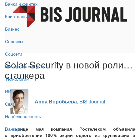
Банки и финтех
Криптоактивы
Бизнес
Сервисы
Соцсети
Solar Security в новой роли…
Импортозамещение
сталкера
Технологии
ИИ
Анна Воробьёва
, BIS Journal
Связь
Нацбезопасность
В конце мая компания Ростелеком объявила
Санкции
о приобретении 100% акций одного из крупнейших в