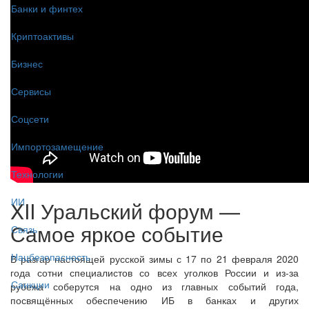
Банки и финтех
Криптоактивы
Бизнес
Сервисы
Соцсети
Импортозамещение
Технологии
ИИ
XII Уральский форум —
Самое яркое событие
Связь
Нацбезопасность
В разгар настоящей русской зимы с 17 по 21 февраля 2020
года сотни специалистов со всех уголков России и из-за
Санкции
рубежа соберутся на одно из главных событий года,
посвящённых обеспечению ИБ в банках и других