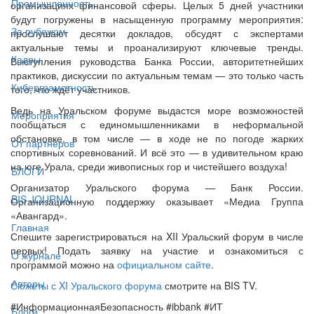
Промышленность
организациях финансовой сферы. Целых 5 дней участники
будут погружены в насыщенную программу мероприятия:
За рубежом
прослушают десятки докладов, обсудят с экспертами
актуальные темы и проанализируют ключевые тренды.
Кадры
Выступления руководства Банка России, авторитетнейших
практиков, дискуссии по актуальным темам — это только часть
Киберграмотность
того, что ждёт участников.
Ведь на Уральском форуме выдастся море возможностей
Мероприятия
пообщаться с единомышленниками в неформальной
обстановке, в том числе — в ходе не по погоде жарких
От партнёров
спортивных соревнований. И всё это — в удивительном краю
на юге Урала, среди живописных гор и чистейшего воздуха!
БЛОГИ
Организатор Уральского форума — Банк России.
BIS JOURNAL
Организационную поддержку оказывает «Медиа Группа
«Авангард».
Главная
Спешите зарегистрироваться на XII Уральский форум в числе
первых! Подать заявку на участие и ознакомиться с
О журнале
программой можно на
официальном сайте
.
Авторы
Сюжеты с XI Уральского форума
смотрите на BIS TV.
#ИнформационнаяБезопасность #ibbank #ИТ
Блоги