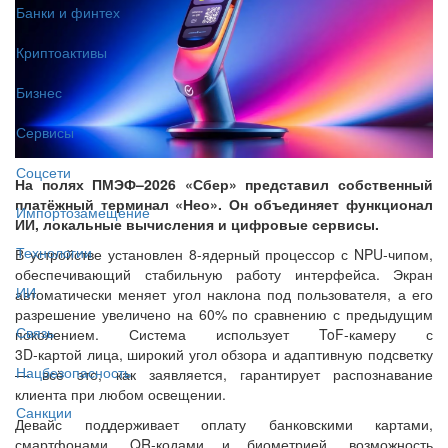
Банки и финтех
Криптоактивы
Бизнес
Сервисы
Соцсети
На полях ПМЭФ–2026 «Сбер» представил собственный
платёжный терминал «Нео». Он объединяет функционал
Импортозамещение
ИИ, локальные вычисления и цифровые сервисы.
Технологии
В устройстве установлен 8-ядерный процессор с NPU‑чипом,
обеспечивающий стабильную работу интерфейса. Экран
ИИ
автоматически меняет угол наклона под пользователя, а его
разрешение увеличено на 60% по сравнению с предыдущим
Связь
поколением. Система использует ToF‑камеру с
3D‑картой лица, широкий угол обзора и адаптивную подсветку
Нацбезопасность
— всё это, как заявляется, гарантирует распознавание
клиента при любом освещении.
Санкции
Девайс поддерживает оплату банковскими картами,
смартфонами, QR‑кодами и биометрией, возможность