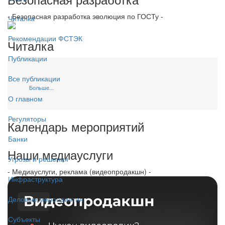
- Безопасная разработка эволюция по ГОСТу -
Читалка
Рекомендации ФСТЭК
Читалка
Публикации
Все публикации
Больше...
О главном
Регуляторы
Календарь мероприятий
Банки
Наши медиауслуги
Угрозы и решения
- Медиауслуги, реклама (видеопродакшн) -
Инфраструктура
Деловые мероприятия
Субъекты