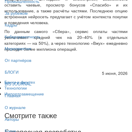
Промышленность
оставить чаевые, просмотр бонусов «Спасибо» и их
использование, а также расчёты частями. Последнюю опцию
За рубежом
встроенная нейросеть предлагает с учётом контекста покупки
и поведения человека.
Кадры
По данным самого «Сбера», сервис оплаты частями
Киберграмотность
увеличивает средний чек на 20–40% (в отдельных
категориях — на 50%), а через технологию «Вжух» ежедневно
Мероприятия
проходит более миллиона операций.
От партнёров
БЛОГИ
5 июня, 2026
Банки и финтех
BIS JOURNAL
Технологии
Импортозамещение
Главная
О журнале
Смотрите также
Авторы
Безопасная разработка
Блоги