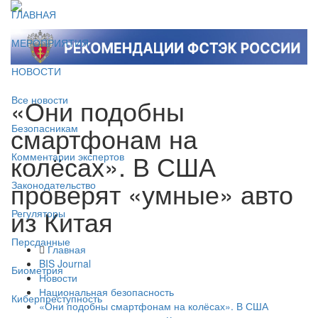
ГЛАВНАЯ
МЕРОПРИЯТИЯ
НОВОСТИ
«Они подобны
Все новости
смартфонам на
Безопасникам
колёсах». В США
Комментарии экспертов
проверят «умные» авто
Законодательство
из Китая
Регуляторы
Персданные
Главная
BIS Journal
Биометрия
Новости
Национальная безопасность
Киберпреступность
«Они подобны смартфонам на колёсах». В США