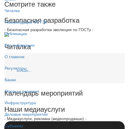
Смотрите также
Читалка
Безопасная разработка
Рекомендации ФСТЭК
- Безопасная разработка эволюция по ГОСТу -
Публикации
Читалка
Все публикации
О главном
Регуляторы
Больше...
Банки
Календарь мероприятий
Угрозы и решения
Инфраструктура
Наши медиауслуги
Деловые мероприятия
- Медиауслуги, реклама (видеопродакшн) -
Субъекты