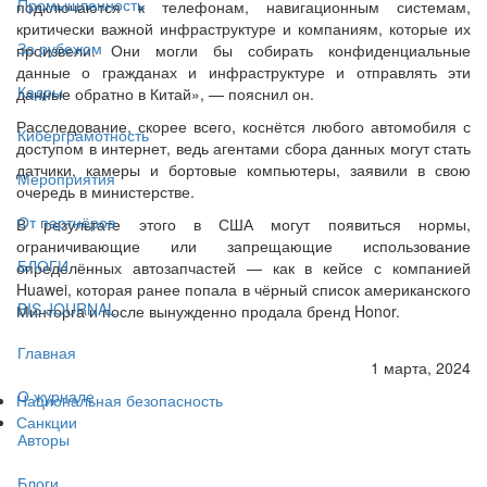
Промышленность
подключаются к телефонам, навигационным системам,
критически важной инфраструктуре и компаниям, которые их
За рубежом
произвели. Они могли бы собирать конфиденциальные
данные о гражданах и инфраструктуре и отправлять эти
Кадры
данные обратно в Китай», — пояснил он.
Расследование, скорее всего, коснётся любого автомобиля с
Киберграмотность
доступом в интернет, ведь агентами сбора данных могут стать
датчики, камеры и бортовые компьютеры, заявили в свою
Мероприятия
очередь в министерстве.
От партнёров
В результате этого в США могут появиться нормы,
ограничивающие или запрещающие использование
БЛОГИ
определённых автозапчастей — как в кейсе с компанией
Huawei, которая ранее попала в чёрный список американского
BIS JOURNAL
Минторга и после вынужденно продала бренд Honor.
Главная
1 марта, 2024
О журнале
Национальная безопасность
Санкции
Авторы
Блоги