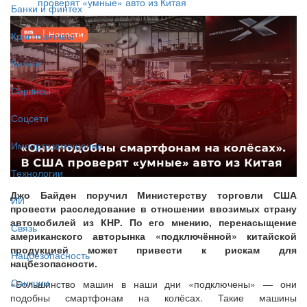
проверят «умные» авто из Китая
Банки и финтех
Криптоактивы
Бизнес
Сервисы
Соцсети
Импортозамещение
Технологии
Джо Байден поручил Министерству торговли США
ИИ
провести расследование в отношении ввозимых страну
автомобилей из КНР. По его мнению, перенасыщение
Связь
американского авторынка «подключённой» китайской
продукцией может привести к рискам для
Нацбезопасность
нацбезопасности.
Санкции
«Большинство машин в наши дни «подключены» — они
подобны смартфонам на колёсах. Такие машины