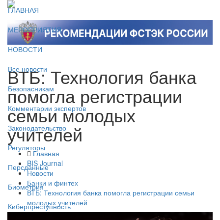
ГЛАВНАЯ
МЕРОПРИЯТИЯ
НОВОСТИ
ВТБ: Технология банка
Все новости
помогла регистрации
Безопасникам
семьи молодых
Комментарии экспертов
учителей
Законодательство
Регуляторы
Главная
BIS Journal
Персданные
Новости
Банки и финтех
Биометрия
ВТБ: Технология банка помогла регистрации семьи
молодых учителей
Киберпреступность