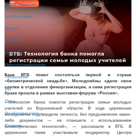
Банки и финтех
Криптоактивы
Бизнес
Сервисы
Соцсети
Импортозамещение
Банк ВТБ помог состояться первой в стране
Технологии
«биометрической свадьбе». Молодожёны сдали свои
слепки в отделении финорганизации, а сама регистрация
ИИ
брака прошла в рамках выставки-форума «Россия».
Связь
«Технология банка помогла регистрации семьи молодых
учителей из Воронежской области. В ходе церемонии
Нацбезопасность
молодожены подтвердили личность без предъявления каких-
либо документов — на планшете с использованием
Санкции
биометрических технологий», — рассказали в ВТБ. В
церемонии также участвовали гендиректор Центра