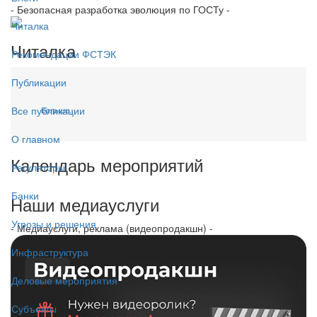
- Безопасная разработка эволюция по ГОСТу -
Читалка
Читалка
Рекомендации ФСТЭК
Публикации
Все публикации
Больше...
О главном
Календарь мероприятий
Регуляторы
Банки
Наши медиауслуги
Угрозы и решения
- Медиауслуги, реклама (видеопродакшн) -
Инфраструктура
Деловые мероприятия
Субъекты