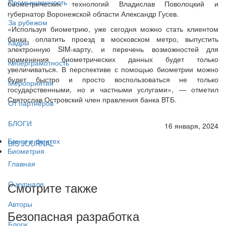
Промышленность
биометрических технологий Владислав Поволоцкий и
губернатор Воронежской области Александр Гусев.
За рубежом
«Используя биометрию, уже сегодня можно стать клиентом
банка, оплатить проезд в московском метро, выпустить
Кадры
электронную SIM-карту, и перечень возможностей для
применения биометрических данных будет только
Киберграмотность
увеличиваться. В перспективе с помощью биометрии можно
будет быстро и просто воспользоваться не только
Мероприятия
государственными, но и частными услугами», — отметил
Святослав Островский член правления банка ВТБ.
От партнёров
БЛОГИ
16 января, 2024
Банки и финтех
BIS JOURNAL
Биометрия
Главная
Смотрите также
О журнале
Авторы
Безопасная разработка
Блоги