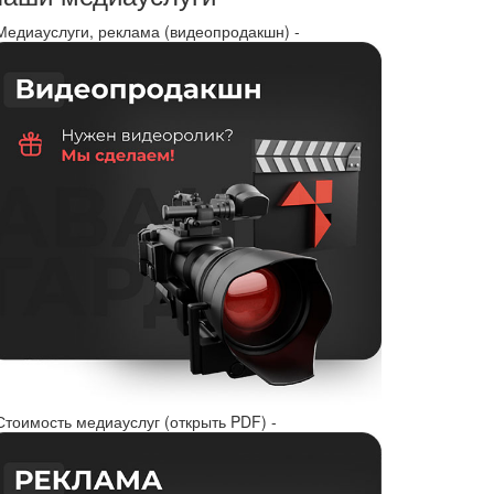
 Медиауслуги, реклама (видеопродакшн) -
Стоимость медиауслуг (открыть PDF) -