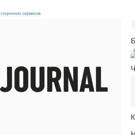
 сторонних сервисов
Б
-
Ч
К
Н