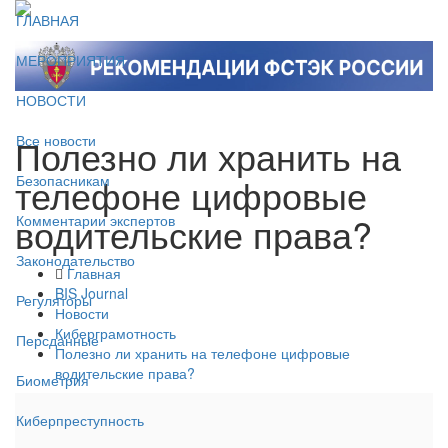
ГЛАВНАЯ
МЕРОПРИЯТИЯ
НОВОСТИ
Полезно ли хранить на
Все новости
телефоне цифровые
Безопасникам
водительские права?
Комментарии экспертов
Законодательство
Главная
BIS Journal
Регуляторы
Новости
Киберграмотность
Персданные
Полезно ли хранить на телефоне цифровые
водительские права?
Биометрия
Киберпреступность