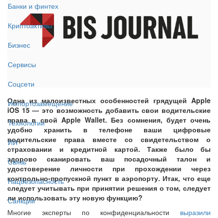
Банки и финтех
Криптоактивы
Бизнес
Сервисы
Соцсети
Одна из малоизвестных особенностей грядущей Apple
Импортозамещение
iOS 15 — это возможность добавить свои водительские
права в свой Apple Wallet. Без сомнения, будет очень
Технологии
удобно хранить в телефоне ваши цифровые
водительские права вместе со свидетельством о
ИИ
страховании и кредитной картой. Также было бы
здорово сканировать ваш посадочный талон и
Связь
удостоверение личности при прохождении через
контрольно-пропускной пункт в аэропорту. Итак, что еще
Нацбезопасность
следует учитывать при принятии решения о том, следует
ли использовать эту новую функцию?
Санкции
Многие эксперты по конфиденциальности
выразили