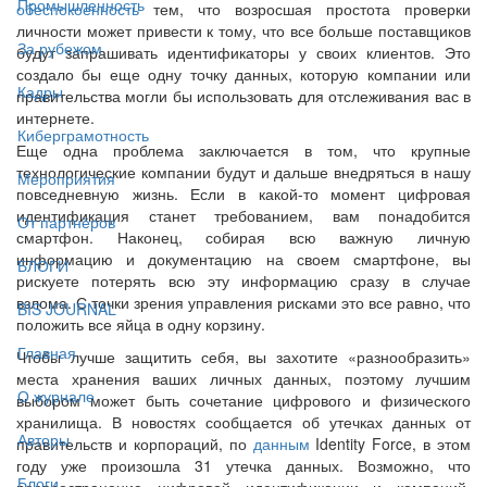
Промышленность
обеспокоенность
тем, что возросшая простота проверки
личности может привести к тому, что все больше поставщиков
За рубежом
будут запрашивать идентификаторы у своих клиентов. Это
создало бы еще одну точку данных, которую компании или
Кадры
правительства могли бы использовать для отслеживания вас в
интернете.
Киберграмотность
Еще одна проблема заключается в том, что крупные
технологические компании будут и дальше внедряться в нашу
Мероприятия
повседневную жизнь. Если в какой-то момент цифровая
идентификация станет требованием, вам понадобится
От партнёров
смартфон. Наконец, собирая всю важную личную
информацию и документацию на своем смартфоне, вы
БЛОГИ
рискуете потерять всю эту информацию сразу в случае
взлома. С точки зрения управления рисками это все равно, что
BIS JOURNAL
положить все яйца в одну корзину.
Главная
Чтобы лучше защитить себя, вы захотите «разнообразить»
места хранения ваших личных данных, поэтому лучшим
О журнале
выбором может быть сочетание цифрового и физического
хранилища. В новостях сообщается об утечках данных от
Авторы
правительств и корпораций, по
данным
Identity Force, в этом
году уже произошла 31 утечка данных. Возможно, что
Блоги
распространение цифровой идентификации и компаний,