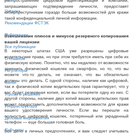
запрашивающих подтверждение личности, предоставят
Читалка
киберпреступникам гораздо больше возможностей для кражи
такой конфиденциальной личной информации.
Рекомендации ФСТЭК
Публикации
Взвешивание плюсов и минусов резервного копирования
вашей лицензии
Все публикации
В некоторых штатах США уже разрешены цифровые
водительские права, но при этом требуется иметь при себе их
О главном
физическую копию. Понятно, что мы недалеко от возможности
заменить физический кошелек на смартфон, но то, что вы
Регуляторы
можете что-то делать, не означает, что вы обязательно
должны это делать. С одной стороны, наличие как цифровой,
Банки
так и физической копии водительских прав гарантирует, что у
вас будет резервная копия, если вы потеряете одну из них. С
Угрозы и решения
другой стороны, наличие двух копий ваших водительских прав
может предоставить дополнительные возможности для кражи
Инфраструктура
вашего удостоверения личности. Если вы перешли на
полностью цифровой кошелек, потерянный или украденный
Деловые мероприятия
телефон — еще большая головная боль.
Субъекты
Все дело в личных предпочтениях, и вам следует учитывать