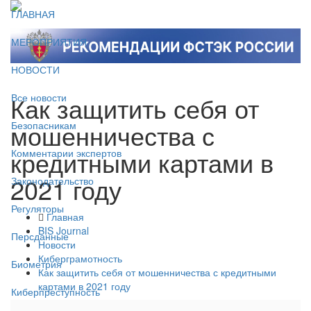
ГЛАВНАЯ
МЕРОПРИЯТИЯ
НОВОСТИ
Как защитить себя от
Все новости
мошенничества с
Безопасникам
кредитными картами в
Комментарии экспертов
2021 году
Законодательство
Регуляторы
Главная
BIS Journal
Персданные
Новости
Киберграмотность
Биометрия
Как защитить себя от мошенничества с кредитными
картами в 2021 году
Киберпреступность