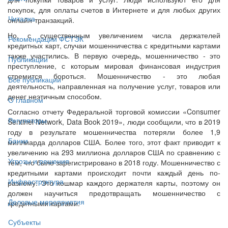
покупок, для оплаты счетов в Интернете и для любых других
Читалка
онлайн-транзакций.
Но, с существенным увеличением числа держателей
Рекомендации ФСТЭК
кредитных карт, случаи мошенничества с кредитными картами
также участились. В первую очередь, мошенничество - это
Публикации
преступление, с которым мировая финансовая индустрия
стремится бороться. Мошенничество - это любая
Все публикации
деятельность, направленная на получение услуг, товаров или
денег неэтичным способом.
О главном
Согласно отчету Федеральной торговой комиссии «Consumer
Регуляторы
Sentinel Network, Data Book 2019», люди сообщили, что в 2019
году в результате мошенничества потеряли более 1,9
Банки
миллиарда долларов США. Более того, этот факт приводит к
увеличению на 293 миллиона долларов США по сравнению с
Угрозы и решения
тем, что было зарегистрировано в 2018 году. Мошенничество с
кредитными картами происходит почти каждый день по-
Инфраструктура
разному. Это кошмар каждого держателя карты, поэтому он
должен научиться предотвращать мошенничество с
Деловые мероприятия
кредитными картами.
Субъекты