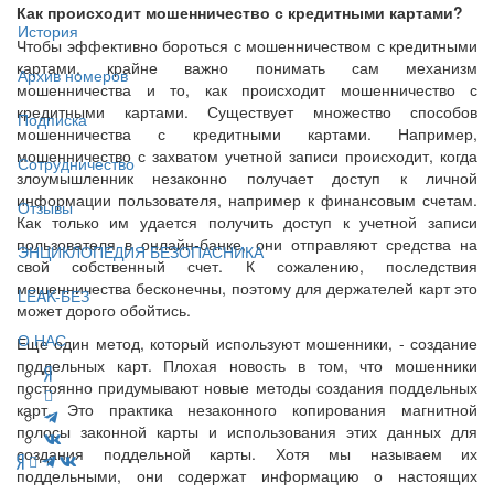
Как происходит мошенничество с кредитными картами?
История
Чтобы эффективно бороться с мошенничеством с кредитными
картами, крайне важно понимать сам механизм
Архив номеров
мошенничества и то, как происходит мошенничество с
кредитными картами. Существует множество способов
Подписка
мошенничества с кредитными картами. Например,
мошенничество с захватом учетной записи происходит, когда
Сотрудничество
злоумышленник незаконно получает доступ к личной
информации пользователя, например к финансовым счетам.
Отзывы
Как только им удается получить доступ к учетной записи
пользователя в онлайн-банке, они отправляют средства на
ЭНЦИКЛОПЕДИЯ БЕЗОПАСНИКА
свой собственный счет. К сожалению, последствия
мошенничества бесконечны, поэтому для держателей карт это
LEAK-БЕЗ
может дорого обойтись.
О НАС
Еще один метод, который используют мошенники, - создание
поддельных карт. Плохая новость в том, что мошенники
постоянно придумывают новые методы создания поддельных
карт. Это практика незаконного копирования магнитной
полосы законной карты и использования этих данных для
создания поддельной карты. Хотя мы называем их
поддельными, они содержат информацию о настоящих