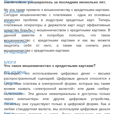
Промышленность
значительно расширилось за последние несколько лет.
Но это также привело к мошенничеству с кредитными картами.
За рубежом
Сегодня мошенничество с платежами - одна из основных
этических проблем в индустрии кредитных карт. Теперь
Кадры
платежные операторы и держатели карт ищут эффективные
средства борьбы с мошенничеством с кредитными картами. В
Киберграмотность
данной заметке я попробую пояснить, что такое
мошенничество с кредитными картами и как вы можете
Мероприятия
защитить себя от него, а также как снизить риск
мошенничества с кредитными картами.
От партнёров
БЛОГИ
Что такое мошенничество с кредитными картами?
BIS JOURNAL
Очевидно, что использование цифровых денег – весьма
распространенный сценарий. Цифровые деньги относятся к
Главная
средствам платежа в электронной форме, которые мы также
можем назвать «электронной валютой» или даже «кибер-
О журнале
наличными». Эти деньги нематериальны и доступны только
через компьютеры или другие цифровые устройства,
Авторы
поскольку они существуют только в цифровой форме. Как и
любая стандартная валюта, мы используем цифровые деньги
Блоги
для покупки товаров и услуг. Люди используют его для