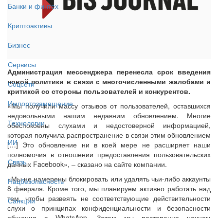
Банки и финтех
Криптоактивы
Бизнес
Сервисы
Администрация мессенджера перенесла срок введения
новой политики в связи с многочисленными жалобами и
Соцсети
критикой со стороны пользователей и конкурентов.
Импортозамещение
«Мы получили массу отзывов от пользователей, оставшихся
недовольными нашим недавним обновлением. Многие
Технологии
обеспокоены слухами и недостоверной информацией,
которая получила распространение в связи этим обновлением
ИИ
[…] Это обновление ни в коей мере не расширяет наши
полномочия в отношении предоставления пользовательских
Связь
данных Facebook», – сказано на сайте компании.
«Мы не намерены блокировать или удалять чьи-либо аккаунты
Нацбезопасность
8 февраля. Кроме того, мы планируем активно работать над
тем, чтобы развеять не соответствующие действительности
Санкции
слухи о принципах конфиденциальности и безопасности
общения в WhatsApp. Затем мы постепенно начнем