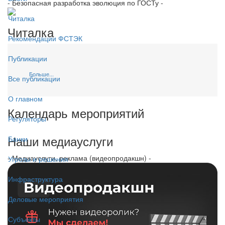
- Безопасная разработка эволюция по ГОСТу -
Читалка
Читалка
Рекомендации ФСТЭК
Публикации
Больше...
Все публикации
О главном
Календарь мероприятий
Регуляторы
Наши медиауслуги
Банки
- Медиауслуги, реклама (видеопродакшн) -
Угрозы и решения
Инфраструктура
Деловые мероприятия
Субъекты