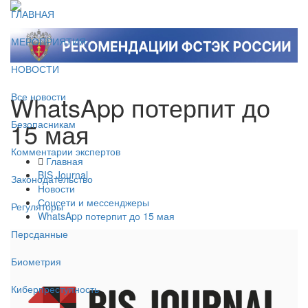
ГЛАВНАЯ
МЕРОПРИЯТИЯ
НОВОСТИ
WhatsApp потерпит до
Все новости
15 мая
Безопасникам
Комментарии экспертов
Главная
BIS Journal
Законодательство
Новости
Соцсети и мессенджеры
Регуляторы
WhatsApp потерпит до 15 мая
Персданные
Биометрия
Киберпреступность