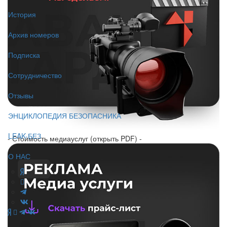
История
Архив номеров
Подписка
Сотрудничество
Отзывы
ЭНЦИКЛОПЕДИЯ БЕЗОПАСНИКА
LEAK-БЕЗ
- Стоимость медиауслуг (открыть PDF) -
О НАС