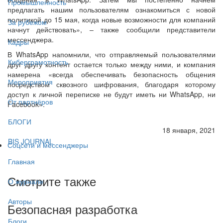
Промышленность
предлагать нашим пользователям ознакомиться с новой
политикой до 15 мая, когда новые возможности для компаний
За рубежом
начнут действовать», – также сообщили представители
мессенджера.
Кадры
В WhatsApp напомнили, что отправляемый пользователями
Киберграмотность
друг другу контент остается только между ними, и компания
намерена «всегда обеспечивать безопасность общения
Мероприятия
посредством сквозного шифрования, благодаря которому
доступ к личной переписке не будут иметь ни WhatsApp, ни
От партнёров
Facebook».
БЛОГИ
18 января, 2021
BIS JOURNAL
Соцсети и мессенджеры
Главная
Смотрите также
О журнале
Авторы
Безопасная разработка
Блоги