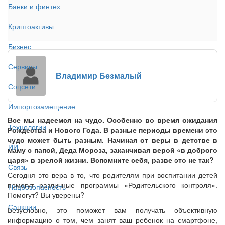
Банки и финтех
Криптоактивы
Бизнес
Сервисы
Владимир Безмалый
Соцсети
Импортозамещение
Все мы надеемся на чудо. Особенно во время ожидания
Технологии
Рождества и Нового Года. В разные периоды времени это
чудо может быть разным. Начиная от веры в детстве в
ИИ
маму с папой, Деда Мороза, заканчивая верой «в доброго
царя» в зрелой жизни. Вспомните себя, разве это не так?
Связь
Сегодня это вера в то, что родителям при воспитании детей
помогут различные программы «Родительского контроля».
Нацбезопасность
Помогут? Вы уверены?
Санкции
Безусловно, это поможет вам получать объективную
информацию о том, чем занят ваш ребенок на смартфоне,