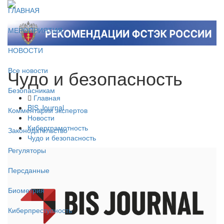
ГЛАВНАЯ
МЕРОПРИЯТИЯ
НОВОСТИ
Чудо и безопасность
Все новости
Безопасникам
Главная
BIS Journal
Комментарии экспертов
Новости
Киберграмотность
Законодательство
Чудо и безопасность
Регуляторы
Персданные
Биометрия
Киберпреступность