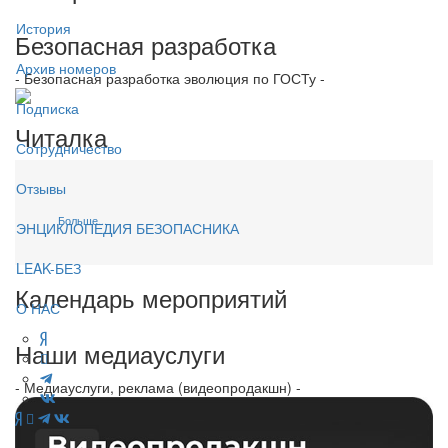
История
Безопасная разработка
Архив номеров
- Безопасная разработка эволюция по ГОСТу -
Подписка
Читалка
Сотрудничество
Отзывы
Больше...
ЭНЦИКЛОПЕДИЯ БЕЗОПАСНИКА
LEAK-БЕЗ
Календарь мероприятий
О НАС
Наши медиауслуги
- Медиауслуги, реклама (видеопродакшн) -