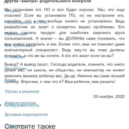
Другая «мантра» родительского контроля
Мы установим это ПО и все будет хорошо. Увы, это еще
Читалка
опаснее! Если вы установили ПО, но не настроили его,
считайте, что у вас вообще ничего не установлено. Ведь
Рекомендации ФСТЭК
разработчик не знает о конкретно ваших проблемах. Его
задача сделать продукт для наиболее широкого круга
Публикации
пользователей. А значит – вы ДОЛЖНЫ сами понимать, что
вам нужно настроить и как. Более того, вам не поможет даже
Все публикации
компьютерный специалист. Ведь ему-то вы тоже должны
пояснить, а что же вы хотите. А кто это знает если не вы?
О главном
Вывод? А вывод прост. Господа родители, помните, что никто
Регуляторы
кроме вас, ни школа, ни общество, ни компьютер не может
заменить вашему ребенку вас. Да-да. Именно вы сами лучший
Банки
пример. Впрочем, о чем это я? Ваш ребенок, вам решать!
Угрозы и решения
20 ноября, 2020
Инфраструктура
Киберграмотность
Деловые мероприятия
Смотрите также
Субъекты