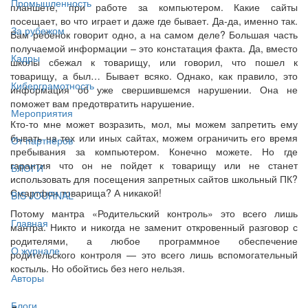
Промышленность
планшете, при работе за компьютером. Какие сайты
посещает, во что играет и даже где бывает. Да-да, именно так.
За рубежом
Вам ребенок говорит одно, а на самом деле? Большая часть
получаемой информации – это констатация факта. Да, вместо
Кадры
школы сбежал к товарищу, или говорил, что пошел к
товарищу, а был… Бывает всяко. Однако, как правило, это
Киберграмотность
информация об уже свершившемся нарушении. Она не
поможет вам предотвратить нарушение.
Мероприятия
Кто-то мне может возразить, мол, мы можем запретить ему
бывать на тех или иных сайтах, можем ограничить его время
От партнёров
пребывания за компьютером. Конечно можете. Но где
гарантия что он не пойдет к товарищу или не станет
БЛОГИ
использовать для посещения запретных сайтов школьный ПК?
Смартфон товарища? А никакой!
BIS JOURNAL
Потому мантра «Родительский контроль» это всего лишь
Главная
мантра. Никто и никогда не заменит откровенный разговор с
родителями, а любое программное обеспечение
О журнале
родительского контроля — это всего лишь вспомогательный
костыль. Но обойтись без него нельзя.
Авторы
Блоги