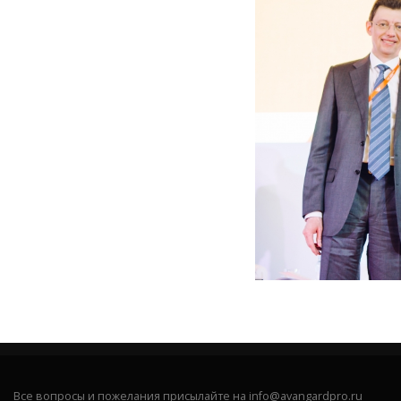
Все вопросы и пожелания присылайте на info@avangardpro.ru