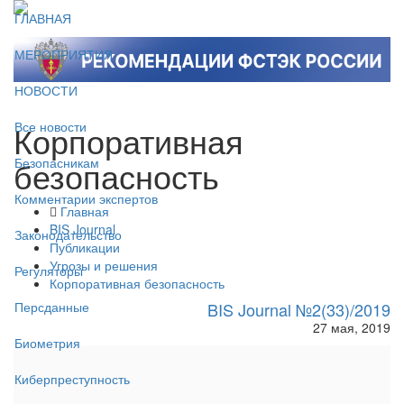
ГЛАВНАЯ
МЕРОПРИЯТИЯ
НОВОСТИ
Корпоративная
Все новости
безопасность
Безопасникам
Комментарии экспертов
Главная
BIS Journal
Законодательство
Публикации
Угрозы и решения
Регуляторы
Корпоративная безопасность
BIS Journal №2(33)/2019
Персданные
27 мая, 2019
Биометрия
Киберпреступность