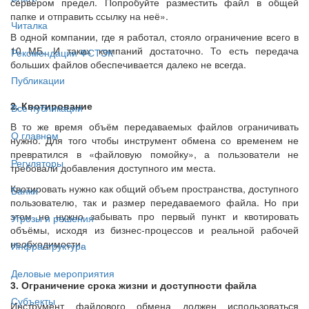
сервером предел. Попробуйте разместить файл в общей
папке и отправить ссылку на неё».
Читалка
В одной компании, где я работал, стояло ограничение всего в
10 МБ. И таких компаний достаточно. То есть передача
Рекомендации ФСТЭК
больших файлов обеспечивается далеко не всегда.
Публикации
2. Квотирование
Все публикации
В то же время объём передаваемых файлов ограничивать
О главном
нужно. Для того чтобы инструмент обмена со временем не
превратился в «файловую помойку», а пользователи не
Регуляторы
требовали добавления доступного им места.
Квотировать нужно как общий объем пространства, доступного
Банки
пользователю, так и размер передаваемого файла. Но при
этом не нужно забывать про первый пункт и квотировать
Угрозы и решения
объёмы, исходя из бизнес-процессов и реальной рабочей
необходимости.
Инфраструктура
Деловые мероприятия
3. Ограничение срока жизни и доступности файла
Субъекты
Инструмент файлового обмена должен использоваться