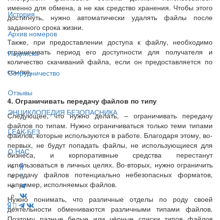
именно для обмена, а не как средство хранения. Чтобы этого
История
достигнуть, нужно автоматически удалять файлы после
заданного срока жизни.
Архив номеров
Также, при предоставлении доступа к файлу, необходимо
ограничивать период его доступности для получателя и
Подписка
количество скачиваний файла, если он предоставляется по
ссылке.
Сотрудничество
Отзывы
4. Ограничивать передачу файлов по типу
ЭНЦИКЛОПЕДИЯ БЕЗОПАСНИКА
Следующее, что нужно делать, – ограничивать передачу
файлов по типам. Нужно ограничиваться только теми типами
LEAK-БЕЗ
файлов, которые используются в работе. Благодаря этому, во-
первых, не будут попадать файлы, не использующиеся для
О НАС
бизнеса, и корпоративные средства перестанут
использоваться в личных целях. Во-вторых, нужно ограничить
передачу файлов потенциально небезопасных форматов,
например, исполняемых файлов.
Нужно понимать, что различные отделы по роду своей
деятельности обмениваются различными типами файлов.
Поэтому разные белые или чёрные списки типов файлов