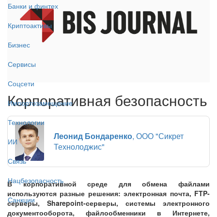
Банки и финтех
Криптоактивы
Бизнес
Сервисы
Соцсети
Корпоративная безопасность
Импортозамещение
Технологии
Леонид Бондаренко
, ООО "Сикрет
ИИ
Технолоджис"
Связь
Нацбезопасность
В корпоративной среде для обмена файлами
используются разные решения: электронная почта, FTP-
Санкции
серверы, Sharepoint-серверы, системы электронного
документооборота, файлообменники в Интернете,