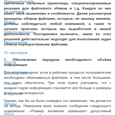
Промышленность
публичные облачные хранилища, специализированные
решения для файлового обмена и т.д. Каждое из них
За рубежом
имеет своё назначение и особенности. Далее рассмотрим
принципы обмена файлами, которые, по нашему мнению,
Кадры
должны соблюдаться любой компанией, а также те
лучшие практики, которые мы выработали в нашей
Киберграмотность
деятельности. Постараемся выяснить, какие из этих
решений действительно подходят для выполнения задач
Мероприятия
обмена корпоративными файлами.
От партнёров
1. Обеспечение передачи необходимого объёма
БЛОГИ
информации
Сначала очевидное: если в рабочем процессе пользователям
BIS JOURNAL
необходимо обмениваться файлами, в том числе большими,
это нужно обеспечить. При этом нужно учитывать, что с
Главная
каждым годом информации становится всё больше и размеры
файлов увеличиваются.
О журнале
Однако, как бы ни было очевидно это заявление, так делается
Авторы
не всегда. Наверняка всем знакомо сообщение следующего
содержания: «Размер вложения превышает допустимый
Блоги