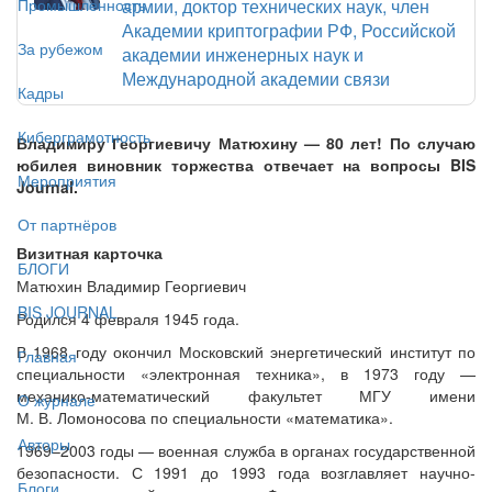
армии, доктор технических наук, член
Промышленность
Академии криптографии РФ, Российской
За рубежом
академии инженерных наук и
Международной академии связи
Кадры
Киберграмотность
Владимиру Георгиевичу Матюхину — 80 лет! По случаю
юбилея виновник торжества отвечает на вопросы BIS
Мероприятия
Journal.
От партнёров
Визитная карточка
БЛОГИ
Матюхин Владимир Георгиевич
BIS JOURNAL
Родился 4 февраля 1945 года.
В 1968 году окончил Московский энергетический институт по
Главная
специальности «электронная техника», в 1973 году —
механико-математический факультет МГУ имени
О журнале
М. В. Ломоносова по специальности «математика».
Авторы
1969–2003 годы — военная служба в органах государственной
безопасности. С 1991 до 1993 года возглавляет научно-
Блоги