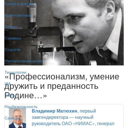
Банки и финтех
Криптоактивы
Бизнес
Сервисы
Соцсети
Импортозамещение
Технологии
«Профессионализм, умение
дружить и преданность
ИИ
Родине…»
Связь
Нацбезопасность
Владимир Матюхин
, первый
замгендиректора — научный
Санкции
руководитель ОАО «НИИАС», генерал