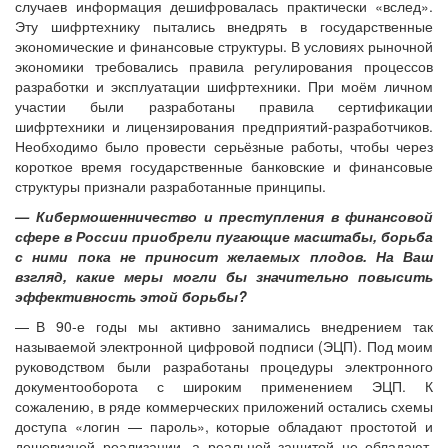
случаев информация дешифровалась практически «вслед».
Эту шифртехнику пытались внедрять в государственные
экономические и финансовые структуры. В условиях рыночной
экономики требовались правила регулирования процессов
разработки и эксплуатации шифртехники. При моём личном
участии были разработаны правила сертификации
шифртехники и лицензирования предприятий-разработчиков.
Необходимо было провести серьёзные работы, чтобы через
короткое время государственные банковские и финансовые
структуры признали разработанные принципы.
— Кибермошенничество и преступления в финансовой
сфере в России приобрели пугающие масштабы, борьба
с ними пока не приносит желаемых плодов. На Ваш
взгляд, какие меры могли бы значительно повысить
эффективность этой борьбы?
— В 90-е годы мы активно занимались внедрением так
называемой электронной цифровой подписи (ЭЦП). Под моим
руководством были разработаны процедуры электронного
документооборота с широким применением ЭЦП. К
сожалению, в ряде коммерческих приложений остались схемы
доступа «логин — ​пароль», которые обладают простотой и
дешевизной реализации, а реальной защитой не обладают.