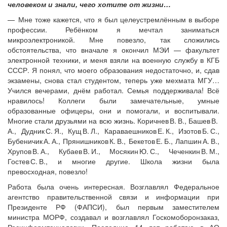
человеком и знали, чего хотите от жизни…
— Мне тоже кажется, что я был целеустремлённым в выборе
профессии. Ребёнком я мечтал заниматься
микроэлектроникой. Мне повезло, так сложились
обстоятельства, что вначале я окончил МЭИ — ​факультет
электронной техники, и меня взяли на военную службу в КГБ
СССР. Я понял, что моего образования недостаточно, и, сдав
экзамены, снова стал студентом, теперь уже мехмата МГУ…
Учился вечерами, днём работал. Семья поддерживала! Всё
нравилось! Коллеги были замечательные, умные
образованные офицеры, они и помогали, и воспитывали.
Многие стали друзьями на всю жизнь. Коричнев В. В., Башев В.
А., Дудник С. Я., Кущ В. Л., Караваешников Е. К., Изотов Б. С.,
Бубеничик А. А., Прянишников К. В., Бекетов Е. Б., Лапшин А. В.,
Хрупов В. А., Кубаев В. И., Мосякин Ю. С., Чеченкин В. М.,
Гостев С. В., и многие другие. Школа жизни была
превосходная, повезло!
Работа была очень интересная. Возглавлял Федеральное
агентство правительственной связи и информации при
Президенте РФ (ФАПСИ), был первым заместителем
министра МОРФ, создавал и возглавлял Госкомоборонзаказ,
Росинформтехнологии. Последние 14 лет работаю в АО