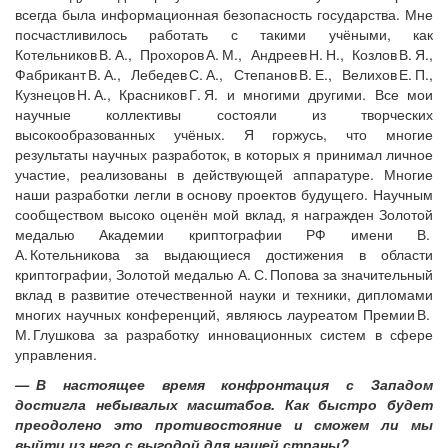
всегда была информационная безопасность государства. Мне
посчастливилось работать с такими учёными, как
Котельников В. А., Прохоров А. М., Андреев Н. Н., Козлов В. Я.,
Фабри­кант В. А., Ле­бедев С. А., Степанов В. Е., Велихов Е. П.,
Кузнецов Н. А., Крас­ников Г. Я. и многими другими. Все мои
научные коллективы состояли из творческих
высокообразованных учёных. Я горжусь, что многие
результаты научных разработок, в которых я принимал личное
участие, реализованы в действующей аппаратуре. Многие
наши разработки легли в основу проектов будущего. Научным
сообществом высоко оценён мой вклад, я награжден Золотой
медалью Академии криптографии РФ имени В.
А. Котельникова за выдающиеся достижения в области
криптографии, Золотой медалью А. С. Попова за значительный
вклад в развитие отечественной науки и техники, дипломами
многих научных конференций, являюсь лауреатом Премии В.
М. Глушкова за разработку инновационных систем в сфере
управления.
— В настоящее время конфронтация с Западом
достигла небывалых масштабов. Как быстро будет
преодолено это противостояние и сможем ли мы
выйти из него с выгодой для нашей страны?