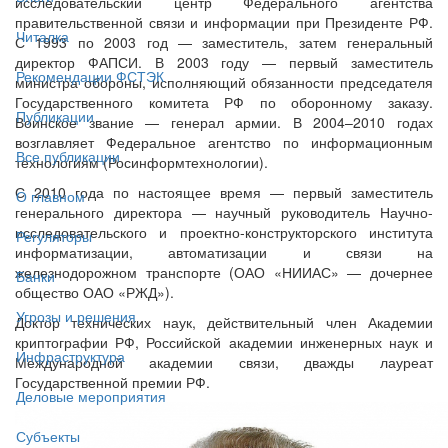
исследовательский центр Федерального агентства
правительственной связи и информации при Президенте РФ.
Читалка
С 1993 по 2003 год — заместитель, затем генеральный
директор ФАПСИ. В 2003 году — первый заместитель
Рекомендации ФСТЭК
министра обороны, исполняющий обязанности председателя
Государственного комитета РФ по оборонному заказу.
Публикации
Воинское звание — генерал армии. В 2004–2010 годах
возглавляет Федеральное агентство по информационным
Все публикации
технологиям (Росинформтехнологии).
С 2010 года по настоящее время — первый заместитель
О главном
генерального директора — научный руководитель Научно-
исследовательского и проектно-конструкторского института
Регуляторы
информатизации, автоматизации и связи на
железнодорожном транспорте (ОАО «НИИАС» — дочернее
Банки
общество ОАО «РЖД»).
Угрозы и решения
Доктор технических наук, действительный член Академии
криптографии РФ, Российской академии инженерных наук и
Инфраструктура
Международной академии связи, дважды лауреат
Государственной премии РФ.
Деловые мероприятия
Субъекты