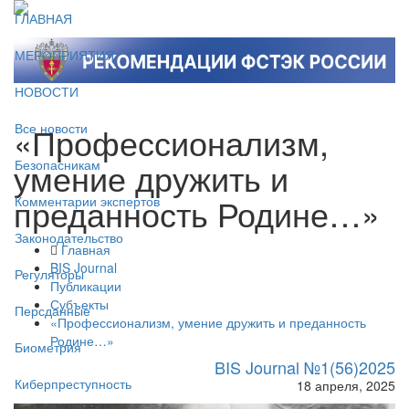
ГЛАВНАЯ
МЕРОПРИЯТИЯ
НОВОСТИ
«Профессионализм,
Все новости
умение дружить и
Безопасникам
преданность Родине…»
Комментарии экспертов
Законодательство
Главная
BIS Journal
Регуляторы
Публикации
Субъекты
Персданные
«Профессионализм, умение дружить и преданность
Родине…»
Биометрия
BIS Journal №1(56)2025
Киберпреступность
18 апреля, 2025