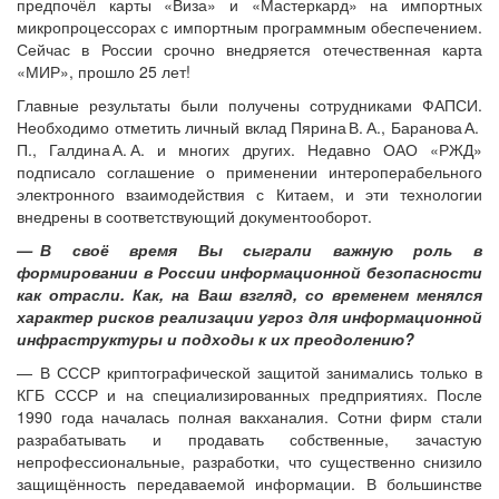
предпочёл карты «Виза» и «Мастеркард» на импортных
микропроцессорах с импортным программным обеспечением.
Сейчас в России срочно внедряется оте­чественная карта
«МИР», прошло 25 лет!
Главные результаты были получены сотрудниками ФАПСИ.
Необходимо отметить личный вклад Пярина В. А., Баранова А.
П., Галдина А. А. и многих других. Недавно ОАО «РЖД»
подписало соглашение о применении интероперабельного
электронного взаимодействия с Китаем, и эти технологии
внедрены в соответствующий документооборот.
— В своё время Вы сыграли важную роль в
формировании в России информационной безопасности
как отрасли. Как, на Ваш взгляд, со временем менялся
характер рисков реализации угроз для информационной
инфраструктуры и подходы к их преодолению?
— В СССР криптографической защитой занимались только в
КГБ СССР и на специализированных предприятиях. После
1990 года началась полная вакханалия. Сотни фирм стали
разрабатывать и продавать собственные, зачастую
непрофессиональные, разработки, что существенно снизило
защищённость передаваемой информации. В большинстве