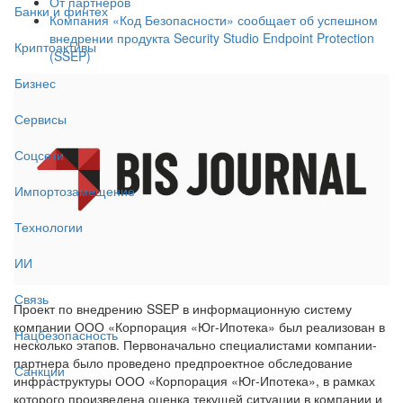
От партнёров
Банки и финтех
Компания «Код Безопасности» сообщает об успешном
внедрении продукта Security Studio Endpoint Protection
Криптоактивы
(SSEP)
Бизнес
Сервисы
Соцсети
Импортозамещение
Технологии
ИИ
Связь
Проект по внедрению SSEP в информационную систему
компании ООО «Корпорация «Юг-Ипотека» был реализован в
Нацбезопасность
несколько этапов. Первоначально специалистами компании-
партнера было проведено предпроектное обследование
Санкции
инфраструктуры ООО «Корпорация «Юг-Ипотека», в рамках
которого произведена оценка текущей ситуации в компании и