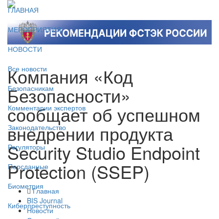
ГЛАВНАЯ
МЕРОПРИЯТИЯ
НОВОСТИ
Компания «Код
Все новости
Безопасности»
Безопасникам
сообщает об успешном
Комментарии экспертов
внедрении продукта
Законодательство
Security Studio Endpoint
Регуляторы
Protection (SSEP)
Персданные
Биометрия
Главная
BIS Journal
Киберпреступность
Новости