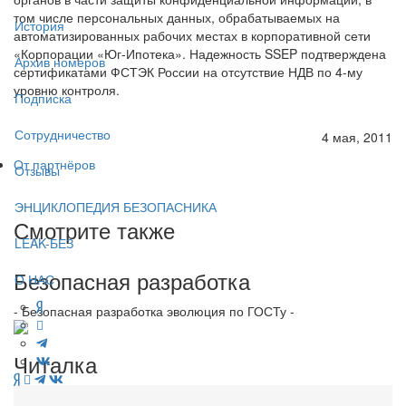
том числе персональных данных, обрабатываемых на
История
автоматизированных рабочих местах в корпоративной сети
«Корпорации «Юг-Ипотека». Надежность SSEP подтверждена
Архив номеров
сертификатами ФСТЭК России на отсутствие НДВ по 4-му
уровню контроля.
Подписка
Сотрудничество
4 мая, 2011
От партнёров
Отзывы
ЭНЦИКЛОПЕДИЯ БЕЗОПАСНИКА
Смотрите также
LEAK-БЕЗ
Безопасная разработка
О НАС
- Безопасная разработка эволюция по ГОСТу -
Читалка