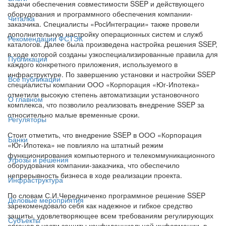
задачи обеспечения совместимости SSEP и действующего
оборудования и программного обеспечения компании-
Читалка
заказчика. Специалисты «РосИнтеграции» также провели
дополнительную настройку операционных систем и служб
Рекомендации ФСТЭК
каталогов. Далее была произведена настройка решения SSEP,
в ходе которой созданы узкоспециализированные правила для
Публикации
каждого конкретного приложения, используемого в
инфраструктуре. По завершению установки и настройки SSEP
Все публикации
специалисты компании ООО «Корпорация «Юг-Ипотека»
отметили высокую степень автоматизации установочного
О главном
комплекса, что позволило реализовать внедрение SSEP за
относительно малые временные сроки.
Регуляторы
Стоит отметить, что внедрение SSEP в ООО «Корпорация
Банки
«Юг-Ипотека» не повлияло на штатный режим
функционирования компьютерного и телекоммуникационного
Угрозы и решения
оборудования компании-заказчика, что обеспечило
непрерывность бизнеса в ходе реализации проекта.
Инфраструктура
По словам С.И.Чередниченко программное решение SSEP
Деловые мероприятия
зарекомендовало себя как надежное и гибкое средство
защиты, удовлетворяющее всем требованиям регулирующих
Субъекты
органов в части защиты конфиденциальной информации, в