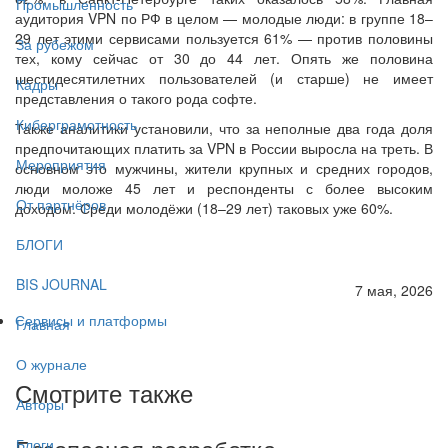
Промышленность
аудитория VPN по РФ в целом — молодые люди: в группе 18–
29 лет этими сервисами пользуется 61% — против половины
За рубежом
тех, кому сейчас от 30 до 44 лет. Опять же половина
шестидесятилетних пользователей (и старше) не имеет
Кадры
представления о такого рода софте.
Киберграмотность
Также аналитики установили, что за неполные два года доля
предпочитающих платить за VPN в России выросла на треть. В
Мероприятия
основном это мужчины, жители крупных и средних городов,
люди моложе 45 лет и респонденты с более высоким
От партнёров
доходом. Среди молодёжи (18–29 лет) таковых уже 60%.
БЛОГИ
BIS JOURNAL
7 мая, 2026
Сервисы и платформы
Главная
О журнале
Смотрите также
Авторы
Блоги