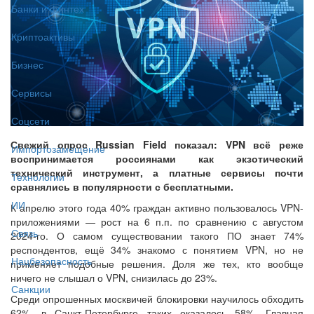
Банки и финтех
Криптоактивы
Бизнес
Сервисы
Соцсети
Свежий опрос Russian Field показал: VPN всё реже
Импортозамещение
воспринимается россиянами как экзотический
технический инструмент, а платные сервисы почти
Технологии
сравнялись в популярности с бесплатными.
ИИ
К апрелю этого года 40% граждан активно пользовалось VPN-
приложениями — рост на 6 п.п. по сравнению с августом
Связь
2024-го. О самом существовании такого ПО знает 74%
респондентов, ещё 34% знакомо с понятием VPN, но не
Нацбезопасность
применяет подобные решения. Доля же тех, кто вообще
ничего не слышал о VPN, снизилась до 23%.
Санкции
Среди опрошенных москвичей блокировки научилось обходить
62%, в Санкт-Петербурге таких оказалось 58%. Главная