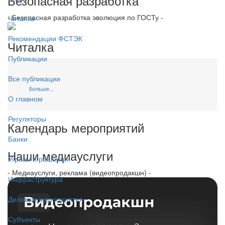
Безопасная разработка
- Безопасная разработка эволюция по ГОСТу -
Читалка
Рекомендации ФСТЭК
Читалка
Публикации
Все публикации
Больше...
О главном
Регуляторы
Календарь мероприятий
Банки
Наши медиауслуги
Угрозы и решения
- Медиауслуги, реклама (видеопродакшн) -
Инфраструктура
Деловые мероприятия
Субъекты