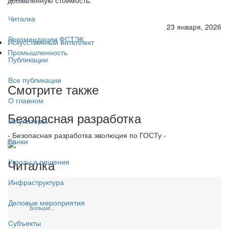
Читалка
23 января, 2026
Рекомендации ФСТЭК
Искусственный интеллект
Промышленность
Публикации
Все публикации
Смотрите также
О главном
Безопасная разработка
Регуляторы
- Безопасная разработка эволюция по ГОСТу -
Банки
Читалка
Угрозы и решения
Инфраструктура
Деловые мероприятия
Больше...
Субъекты