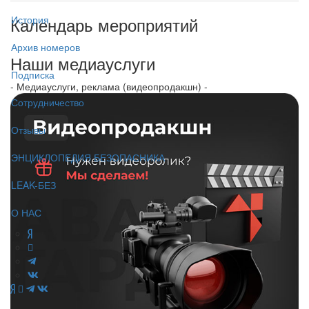
Календарь мероприятий
История
Архив номеров
Наши медиауслуги
Подписка
- Медиауслуги, реклама (видеопродакшн) -
Сотрудничество
Отзывы
ЭНЦИКЛОПЕДИЯ БЕЗОПАСНИКА
LEAK-БЕЗ
О НАС