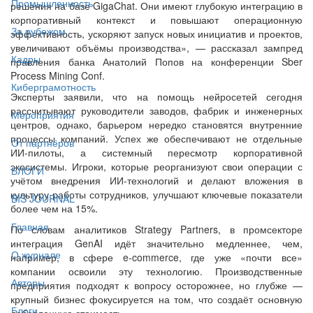
Промышленность
решения на базе GigaChat. Они имеют глубокую интеграцию в
корпоративный контекст и повышают операционную
За рубежом
эффективность, ускоряют запуск новых инициатив и проектов,
увеличивают объёмы производства», — рассказал зампред
Кадры
правления банка Анатолий Попов на конференции Sber
Process Mining Conf.
Киберграмотность
Эксперты заявили, что на помощь нейросетей сегодня
рассчитывают руководители заводов, фабрик и инженерных
Мероприятия
центров, однако, барьером нередко становятся внутренние
процессы компаний. Успех же обеспечивают не отдельные
От партнёров
ИИ-пилоты, а системный пересмотр корпоративной
экосистемы. Игроки, которые реорганизуют свои операции с
БЛОГИ
учётом внедрения ИИ-технологий и делают вложения в
культуру работы сотрудников, улучшают ключевые показатели
BIS JOURNAL
более чем на 15%.
Главная
По словам аналитиков Strategy Partners, в промсекторе
интеграция GenAI идёт значительно медленнее, чем,
О журнале
например, в сфере e-commerce, где уже «почти все»
компании освоили эту технологию. Производственные
Авторы
предприятия подходят к вопросу осторожнее, но глубже —
крупный бизнес фокусируется на том, что создаёт основную
Блоги
добавленную стоимость.