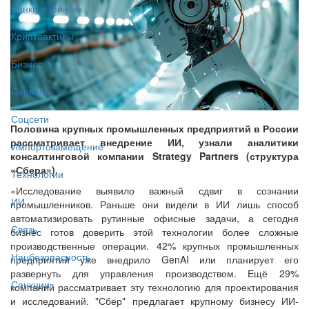
Банки и финтех
Криптоактивы
Бизнес
Сервисы
Соцсети
Половина крупных промышленных предприятий в России
рассматривает внедрение ИИ, узнали аналитики
Импортозамещение
консалтинговой компании Strategy Partners (структура
«Сбера»).
Технологии
«Исследование выявило важный сдвиг в сознании
ИИ
промышленников. Раньше они видели в ИИ лишь способ
автоматизировать рутинные офисные задачи, а сегодня
Связь
бизнес готов доверить этой технологии более сложные
производственные операции. 42% крупных промышленных
Нацбезопасность
предприятий уже внедрило GenAI или планирует его
развернуть для управления производством. Ещё 29%
Санкции
компаний рассматривает эту технологию для проектирования
и исследований. "Сбер" предлагает крупному бизнесу ИИ-