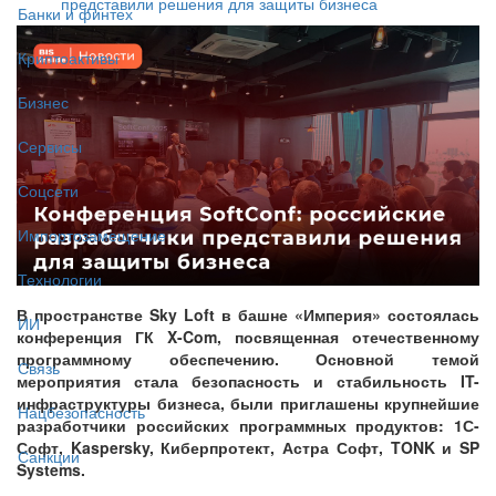
представили решения для защиты бизнеса
Банки и финтех
Криптоактивы
Бизнес
Сервисы
Соцсети
Импортозамещение
Технологии
В пространстве Sky Loft в башне «Империя» состоялась
ИИ
конференция ГК X-Com, посвященная отечественному
программному обеспечению. Основной темой
Связь
мероприятия стала безопасность и стабильность IT-
инфраструктуры бизнеса, были приглашены крупнейшие
Нацбезопасность
разработчики российских программных продуктов: 1С-
Софт, Kaspersky, Киберпротект, Астра Софт, TONK и SP
Санкции
Systems.