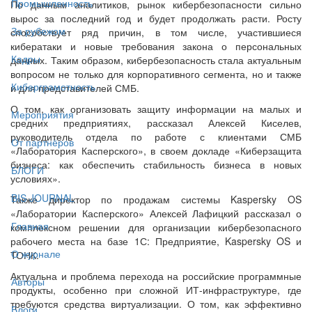
Промышленность
По данным аналитиков, рынок кибербезопасности сильно
вырос за последний год и будет продолжать расти. Росту
За рубежом
способствует ряд причин, в том числе, участившиеся
кибератаки и новые требования закона о персональных
Кадры
данных. Таким образом, кибербезопасность стала актуальным
вопросом не только для корпоративного сегмента, но и также
Киберграмотность
и для представителей СМБ.
О том, как организовать защиту информации на малых и
Мероприятия
средних предприятиях, рассказал Алексей Киселев,
руководитель отдела по работе с клиентами СМБ
От партнёров
«Лаборатория Касперского», в своем докладе «Киберзащита
бизнеса: как обеспечить стабильность бизнеса в новых
БЛОГИ
условиях».
BIS JOURNAL
Также директор по продажам системы Kaspersky OS
«Лаборатории Касперского» Алексей Лафицкий рассказал о
Главная
комплексном решении для организации кибербезопасного
рабочего места на базе 1С: Предприятие, Kaspersky OS и
О журнале
ТОНК.
Актуальна и проблема перехода на российские программные
Авторы
продукты, особенно при сложной ИТ-инфраструктуре, где
требуются средства виртуализации. О том, как эффективно
Блоги