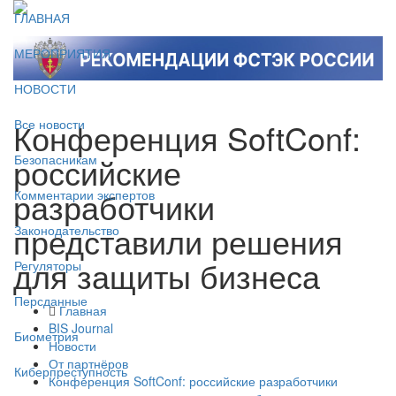
ГЛАВНАЯ
МЕРОПРИЯТИЯ
НОВОСТИ
Конференция SoftConf:
Все новости
российские
Безопасникам
разработчики
Комментарии экспертов
представили решения
Законодательство
для защиты бизнеса
Регуляторы
Персданные
Главная
BIS Journal
Биометрия
Новости
От партнёров
Киберпреступность
Конференция SoftConf: российские разработчики