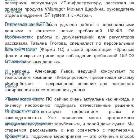
развернуть виртуальную ИТ-инфрасртуктуру, рассказал на
примере продукта VManager Михаил Щербина, руководитель
Читалка
отдела внедрения ISP system, ГК «Астра».
Рекомендации ФСТЭК
Отдельная сессия была уделена работе с персональными
данными в контексте новых требований 152-ФЗ. Об
Публикации
особенностях работы с документацией для регуляторов
рассказала Татьяна Глотова, специалист по персональным
Все публикации
данным 1Софт (Фирма 1С) в своей презентации «Красные
флаги и скрытые риски при соблюдении требований 152-ФЗ
О главном
«О персональных данных».
И наконец, Александр Львов, ведущий консультант по
Регуляторы
технологиям компании «Киберпротект», презентовал систему
«Кибербекап» — современное решение для резервного
Банки
копирования и восстановления данных.
Угрозы и решения
«Тема российского ПО сейчас очень актуальна как никогда, и
бизнесу необходимо подбирать отечественные решения,
Инфраструктура
которые соответствуют требованиям рынка и
законодательства. Уже появилось много программных
Деловые мероприятия
продуктов, не уступают зарубежным, и порой даже лучше. Мы
стараемся рассказывать о них совместно с партнерами.
Субъекты
Кроме того, подобные мероприятия — это отличный способ