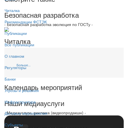
Читалка
Безопасная разработка
Рекомендации ФСТЭК
- Безопасная разработка эволюция по ГОСТу -
Публикации
Читалка
Все публикации
О главном
Больше...
Регуляторы
Банки
Календарь мероприятий
Угрозы и решения
Наши медиауслуги
Инфраструктура
- Медиауслуги, реклама (видеопродакшн) -
Деловые мероприятия
Субъекты