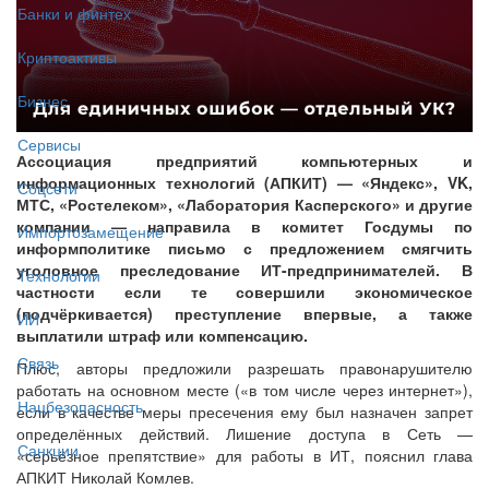
Банки и финтех
Криптоактивы
Бизнес
Сервисы
Ассоциация предприятий компьютерных и
информационных технологий (АПКИТ) — «Яндекс», VK,
Соцсети
МТС, «Ростелеком», «Лаборатория Касперского» и другие
компании — направила в комитет Госдумы по
Импортозамещение
информполитике письмо с предложением смягчить
уголовное преследование ИТ-предпринимателей. В
Технологии
частности если те совершили экономическое
(подчёркивается) преступление впервые, а также
ИИ
выплатили штраф или компенсацию.
Связь
Плюс, авторы предложили разрешать правонарушителю
работать на основном месте («в том числе через интернет»),
Нацбезопасность
если в качестве меры пресечения ему был назначен запрет
определённых действий. Лишение доступа в Сеть —
Санкции
«серьёзное препятствие» для работы в ИТ, пояснил глава
АПКИТ Николай Комлев.