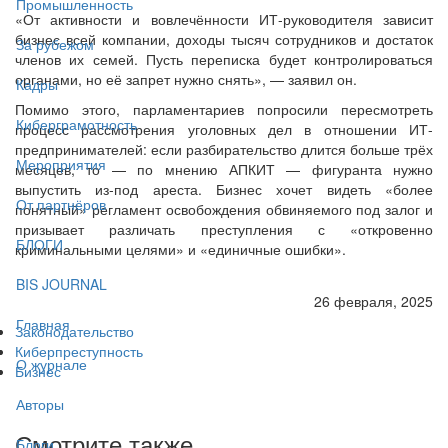
Промышленность
«От активности и вовлечённости ИТ-руководителя зависит
бизнес всей компании, доходы тысяч сотрудников и достаток
За рубежом
членов их семей. Пусть переписка будет контролироваться
органами, но её запрет нужно снять», — заявил он.
Кадры
Помимо этого, парламентариев попросили пересмотреть
Киберграмотность
процесс рассмотрения уголовных дел в отношении ИТ-
предпринимателей: если разбирательство длится больше трёх
Мероприятия
месяцев, то — по мнению АПКИТ — фигуранта нужно
выпустить из-под ареста. Бизнес хочет видеть «более
От партнёров
понятный» регламент освобождения обвиняемого под залог и
призывает различать преступления с «откровенно
БЛОГИ
криминальными целями» и «единичные ошибки».
BIS JOURNAL
26 февраля, 2025
Главная
Законодательство
Киберпреступность
О журнале
Бизнес
Авторы
Смотрите также
Блоги