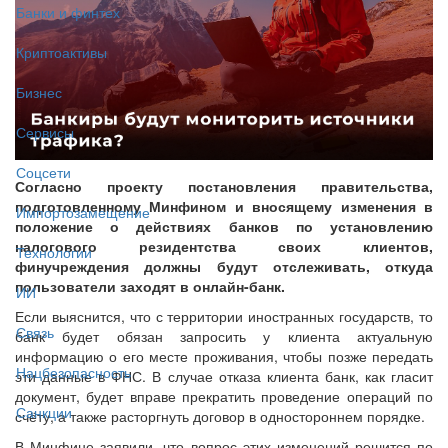
Банки и финтех
Криптоактивы
Бизнес
Сервисы
Соцсети
Согласно проекту постановления правительства,
подготовленному Минфином и вносящему изменения в
Импортозамещение
положение о действиях банков по установлению
налогового резидентства своих клиентов,
Технологии
финучреждения должны будут отслеживать, откуда
пользователи заходят в онлайн-банк.
ИИ
Если выяснится, что с территории иностранных государств, то
Связь
банк будет обязан запросить у клиента актуальную
информацию о его месте проживания, чтобы позже передать
Нацбезопасность
эти данные в ФНС. В случае отказа клиента банк, как гласит
документ, будет вправе прекратить проведение операций по
Санкции
счёту, а также расторгнуть договор в одностороннем порядке.
В Минфине заявили, что вопрос этих изменений решится по