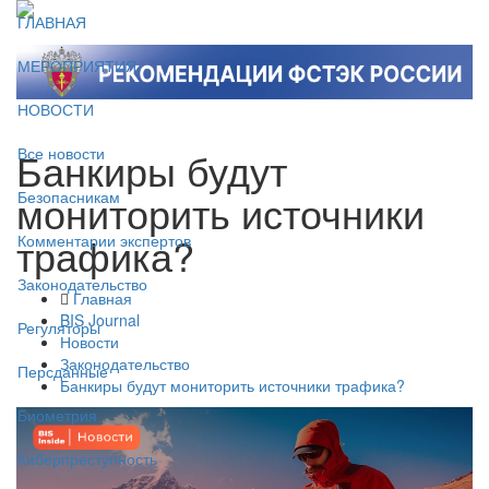
ГЛАВНАЯ
МЕРОПРИЯТИЯ
НОВОСТИ
Банкиры будут
Все новости
мониторить источники
Безопасникам
трафика?
Комментарии экспертов
Законодательство
Главная
BIS Journal
Регуляторы
Новости
Законодательство
Персданные
Банкиры будут мониторить источники трафика?
Биометрия
Киберпреступность