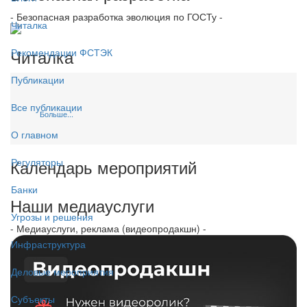
- Безопасная разработка эволюция по ГОСТу -
Читалка
Читалка
Рекомендации ФСТЭК
Публикации
Все публикации
Больше...
О главном
Календарь мероприятий
Регуляторы
Банки
Наши медиауслуги
Угрозы и решения
- Медиауслуги, реклама (видеопродакшн) -
Инфраструктура
Деловые мероприятия
Субъекты