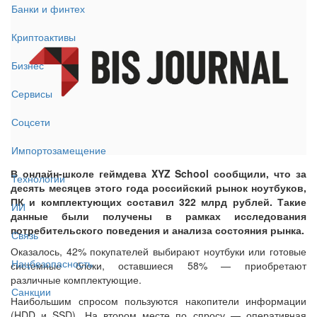
Банки и финтех
Криптоактивы
Бизнес
Сервисы
Соцсети
Импортозамещение
В онлайн-школе геймдева XYZ School сообщили, что за
Технологии
десять месяцев этого года российский рынок ноутбуков,
ПК и комплектующих составил 322 млрд рублей. Такие
ИИ
данные были получены в рамках исследования
потребительского поведения и анализа состояния рынка.
Связь
Оказалось, 42% покупателей выбирают ноутбуки или готовые
Нацбезопасность
системные блоки, оставшиеся 58% — приобретают
различные комплектующие.
Санкции
Наибольшим спросом пользуются накопители информации
(HDD и SSD). На втором месте по спросу — оперативная