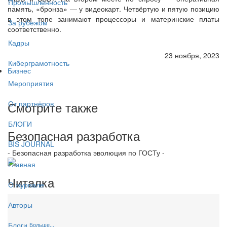
Промышленность
память, «бронза» — у видеокарт. Четвёртую и пятую позицию
в этом топе занимают процессоры и материнские платы
За рубежом
соответственно.
Кадры
23 ноября, 2023
Киберграмотность
Бизнес
Мероприятия
Смотрите также
От партнёров
БЛОГИ
Безопасная разработка
BIS JOURNAL
- Безопасная разработка эволюция по ГОСТу -
Главная
Читалка
О журнале
Авторы
Блоги
Больше...