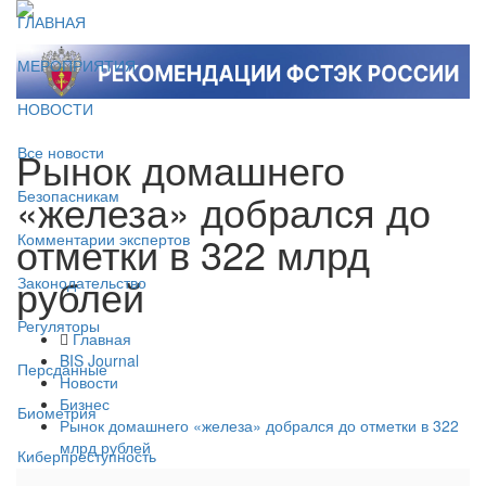
ГЛАВНАЯ
МЕРОПРИЯТИЯ
НОВОСТИ
Рынок домашнего
Все новости
«железа» добрался до
Безопасникам
отметки в 322 млрд
Комментарии экспертов
рублей
Законодательство
Регуляторы
Главная
BIS Journal
Персданные
Новости
Бизнес
Биометрия
Рынок домашнего «железа» добрался до отметки в 322
млрд рублей
Киберпреступность