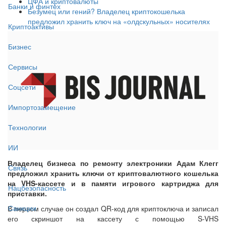
ЦФА и криптовалюты
Банки и финтех
Безумец или гений? Владелец криптокошелька
предложил хранить ключ на «олдскульных» носителях
Криптоактивы
Бизнес
Сервисы
Соцсети
Импортозамещение
Технологии
ИИ
Владелец бизнеса по ремонту электроники Адам Клегг
Связь
предложил хранить ключи от криптовалютного кошелька
на VHS-кассете и в памяти игрового картриджа для
Нацбезопасность
приставки.
Санкции
В первом случае он создал QR-код для криптоключа и записал
его скриншот на кассету с помощью S-VHS