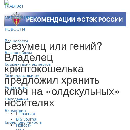
ГЛАВНАЯ
МЕРОПРИЯТИЯ
НОВОСТИ
Безумец или гений?
Все новости
Владелец
Безопасникам
криптокошелька
Комментарии экспертов
предложил хранить
Законодательство
ключ на «олдскульных»
Регуляторы
носителях
Персданные
Биометрия
Главная
BIS Journal
Киберпреступность
Новости