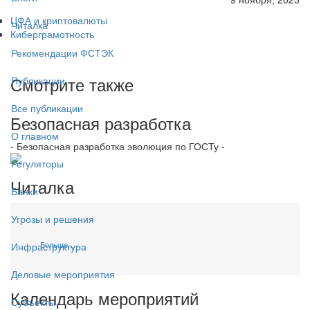
ЦФА и криптовалюты
Читалка
Киберграмотность
Рекомендации ФСТЭК
Смотрите также
Публикации
Все публикации
Безопасная разработка
О главном
- Безопасная разработка эволюция по ГОСТу -
Регуляторы
Читалка
Банки
Угрозы и решения
Больше...
Инфраструктура
Деловые мероприятия
Календарь мероприятий
Субъекты