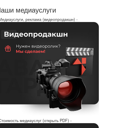
аши медиауслуги
 Медиауслуги, реклама (видеопродакшн) -
Стоимость медиауслуг (открыть PDF) -