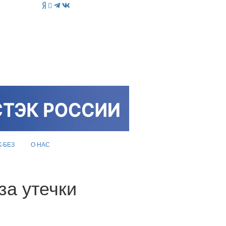
K-БЕЗ
О НАС
за утечки