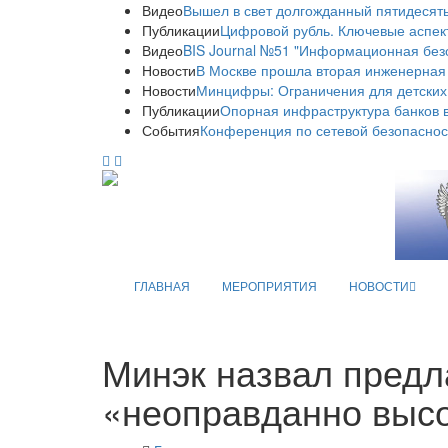
Видео
Вышел в свет долгожданный пятидесяты
Публикации
Цифровой рубль. Ключевые аспек
Видео
BIS Journal №51 "Информационная без
Новости
В Москве прошла вторая инженерная
Новости
Минцифры: Ограничения для детских
Публикации
Опорная инфраструктура банков в
События
Конференция по сетевой безопаснос
ГЛАВНАЯ
МЕРОПРИЯТИЯ
НОВОСТИ
Минэк назвал предл
«неоправданно выс