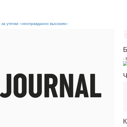
 за утечки «неоправданно высоким»
Б
-
Ч
К