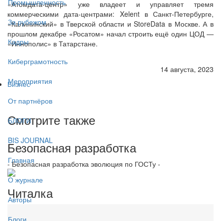
Промышленность
«Атомдата-центр» уже владеет и управляет тремя
коммерческими дата-центрами: Xelent в Санкт-Петербурге,
За рубежом
«Калининский» в Тверской области и StoreData в Москве. А в
прошлом декабре «Росатом» начал строить ещё один ЦОД —
Кадры
«Иннополис» в Татарстане.
Киберграмотность
14 августа, 2023
Мероприятия
Бизнес
От партнёров
Смотрите также
БЛОГИ
BIS JOURNAL
Безопасная разработка
Главная
- Безопасная разработка эволюция по ГОСТу -
О журнале
Читалка
Авторы
Блоги