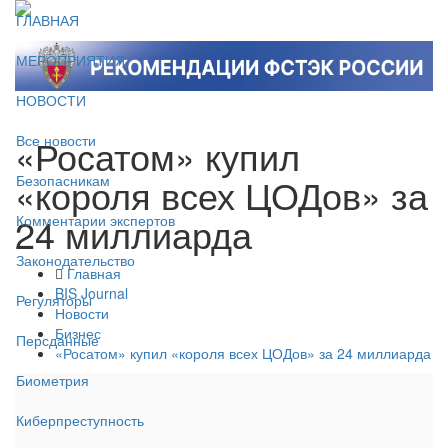
ГЛАВНАЯ
МЕРОПРИЯТИЯ
НОВОСТИ
«Росатом» купил
Все новости
«короля всех ЦОДов» за
Безопасникам
24 миллиарда
Комментарии экспертов
Законодательство
Главная
BIS Journal
Регуляторы
Новости
Бизнес
Персданные
«Росатом» купил «короля всех ЦОДов» за 24 миллиарда
Биометрия
Киберпреступность