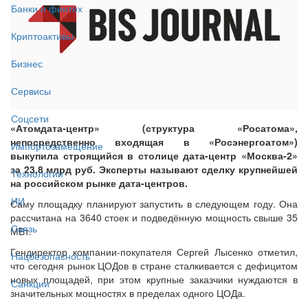
Банки и финтех
Криптоактивы
Бизнес
Сервисы
Соцсети
«Атомдата-центр» (структура «Росатома»,
непосредственно входящая в «Росэнергоатом»)
Импортозамещение
выкупила строящийся в столице дата-центр «Москва-2»
за 23,8 млрд руб. Эксперты называют сделку крупнейшей
Технологии
на российском рынке дата-центров.
ИИ
Саму площадку планируют запустить в следующем году. Она
рассчитана на 3640 стоек и подведённую мощность свыше 35
Связь
МВт.
Гендиректор компании-покупателя Сергей Лысенко отметил,
Нацбезопасность
что сегодня рынок ЦОДов в стране сталкивается с дефицитом
новых площадей, при этом крупные заказчики нуждаются в
Санкции
значительных мощностях в пределах одного ЦОДа.