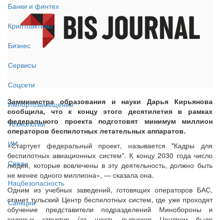
Банки и финтех
Криптоактивы
Бизнес
Сервисы
Соцсети
Замминистра образования и науки Дарья Кирьянова
Импортозамещение
сообщила, что к концу этого десятилетия в рамках
федерального проекта подготовят минимум миллион
Технологии
операторов беспилотных летательных аппаратов.
ИИ
«Стартует федеральный проект, называется "Кадры для
беспилотных авиационных систем". К концу 2030 года число
Связь
людей, которые вовлечены в эту деятельность, должно быть
не менее одного миллиона», — сказала она.
Нацбезопасность
Одним из учебных заведений, готовящих операторов БАС,
станет тульский Центр беспилотных систем, где уже проходят
Санкции
обучение представители подразделений Минобороны и
силовых структур (за шесть выпусков Центром было