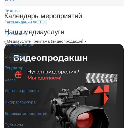
Читалка
Календарь мероприятий
Рекомендации ФСТЭК
Наши медиауслуги
Публикации
- Медиауслуги, реклама (видеопродакшн) -
Все публикации
О главном
Регуляторы
Банки
Угрозы и решения
Инфраструктура
Деловые мероприятия
Субъекты