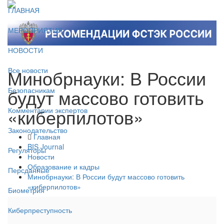
ГЛАВНАЯ
МЕРОПРИЯТИЯ
НОВОСТИ
Минобрнауки: В России
Все новости
будут массово готовить
Безопасникам
«киберпилотов»
Комментарии экспертов
Законодательство
Главная
BIS Journal
Регуляторы
Новости
Образование и кадры
Персданные
Минобрнауки: В России будут массово готовить
«киберпилотов»
Биометрия
Киберпреступность