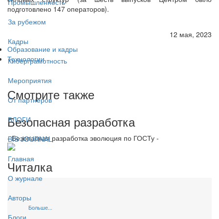
Промышленность
подготовлено 147 операторов).
За рубежом
12 мая, 2023
Кадры
Образование и кадры
Технологии
Киберграмотность
Мероприятия
Смотрите также
От партнёров
Безопасная разработка
БЛОГИ
- Безопасная разработка эволюция по ГОСТу -
BIS JOURNAL
Главная
Читалка
О журнале
Авторы
Больше...
Блоги