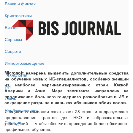
Банки и финтех
Криптоактивы
Бизнес
Сервисы
Соцсети
Импортозамещение
Microsoft намерена выделить дополнительные средства
Технологии
на обучение новых ИБ-специалистов, особенно женщин
из наиболее маргинализированных стран Южной
ИИ
Америки и Азии. Мера техгиганта направлена на
продвижение большего гендерного разнообразия в ИБ и
Связь
сокращение разрыва в навыках ибэшников обоих полов.
Нацбезопасность
Инициатива компании охватывает 28 стран и подразумевает
предоставление грантов для НКО и образовательных
Санкции
учреждений — чтобы облегчить проведение более обширного
профильного обучения.