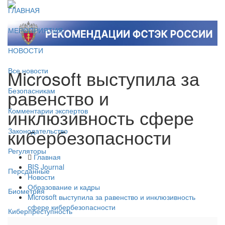
ГЛАВНАЯ
МЕРОПРИЯТИЯ
НОВОСТИ
Microsoft выступила за
Все новости
равенство и
Безопасникам
инклюзивность сфере
Комментарии экспертов
кибербезопасности
Законодательство
Регуляторы
Главная
BIS Journal
Персданные
Новости
Образование и кадры
Биометрия
Microsoft выступила за равенство и инклюзивность
сфере кибербезопасности
Киберпреступность