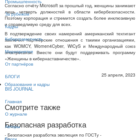
Промышленность
Согласно отчёту Microsoft за прошлый год, женщины занимают
лишь четверть должностей в области кибербезопасности.
За рубежом
Поэтому корпорация и стремится создать более инклюзивную
и справедливую среду для всех.
Кадры
В подтверждение своих намерений американский техгигант
Киберграмотность
заключил партнёрские отношения с такими организациями,
как WOMCY, Women4Cyber, WiCyS и Международный союз
Мероприятия
электросвязи. Вместе они будут поддерживать программу
«Женщины в кибернаставничестве».
От партнёров
25 апреля, 2023
БЛОГИ
Образование и кадры
BIS JOURNAL
Главная
Смотрите также
О журнале
Безопасная разработка
Авторы
- Безопасная разработка эволюция по ГОСТу -
Блоги