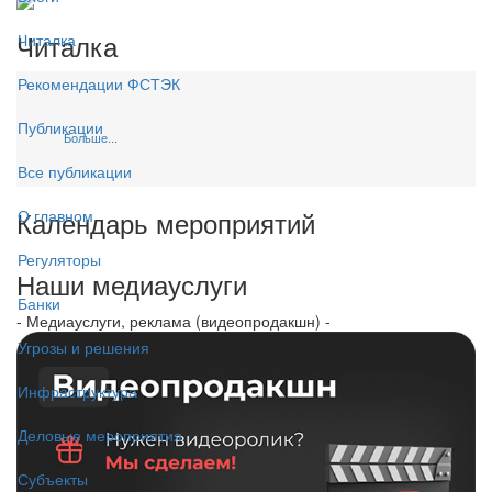
Читалка
Читалка
Рекомендации ФСТЭК
Публикации
Больше...
Все публикации
Календарь мероприятий
О главном
Регуляторы
Наши медиауслуги
Банки
- Медиауслуги, реклама (видеопродакшн) -
Угрозы и решения
Инфраструктура
Деловые мероприятия
Субъекты