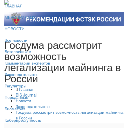
ГЛАВНАЯ
МЕРОПРИЯТИЯ
НОВОСТИ
Госдума рассмотрит
Все новости
возможность
Безопасникам
легализации майнинга в
Комментарии экспертов
России
Законодательство
Регуляторы
Главная
BIS Journal
Персданные
Новости
Законодательство
Биометрия
Госдума рассмотрит возможность легализации майнинга
в России
Киберпреступность