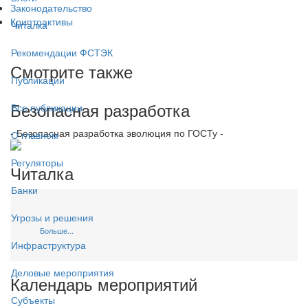
Законодательство
Криптоактивы
Читалка
Рекомендации ФСТЭК
Смотрите также
Публикации
Безопасная разработка
Все публикации
- Безопасная разработка эволюция по ГОСТу -
О главном
Регуляторы
Читалка
Банки
Угрозы и решения
Больше...
Инфраструктура
Деловые мероприятия
Календарь мероприятий
Субъекты