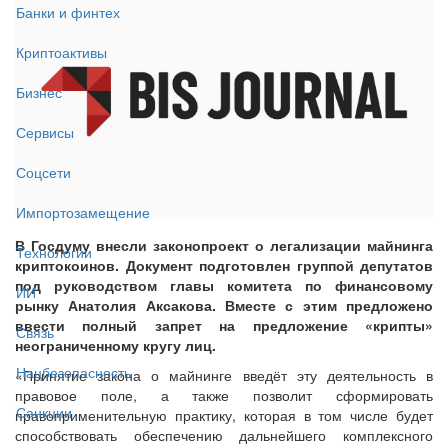
Банки и финтех
Криптоактивы
Бизнес
Сервисы
Соцсети
Импортозамещение
В Госдуму внесли законопроект о легализации майнинга
Технологии
криптокоинов. Документ подготовлен группой депутатов
под руководством главы комитета по финансовому
ИИ
рынку Анатолия Аксакова. Вместе с этим предложено
ввести полный запрет на предложение «крипты»
Связь
неограниченному кругу лиц.
Нацбезопасность
«Принятие закона о майнинге введёт эту деятельность в
правовое поле, а также позволит сформировать
Санкции
правоприменительную практику, которая в том числе будет
способствовать обеспечению дальнейшего комплексного