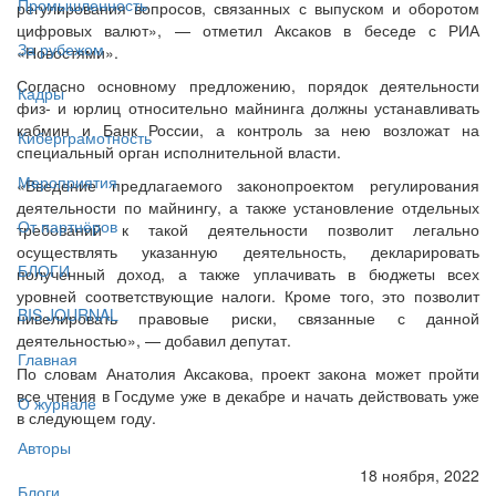
Промышленность
регулирования вопросов, связанных с выпуском и оборотом
цифровых валют», — отметил Аксаков в беседе с РИА
За рубежом
«Новостями».
Согласно основному предложению, порядок деятельности
Кадры
физ- и юрлиц относительно майнинга должны устанавливать
кабмин и Банк России, а контроль за нею возложат на
Киберграмотность
специальный орган исполнительной власти.
Мероприятия
«Введение предлагаемого законопроектом регулирования
деятельности по майнингу, а также установление отдельных
От партнёров
требований к такой деятельности позволит легально
осуществлять указанную деятельность, декларировать
БЛОГИ
полученный доход, а также уплачивать в бюджеты всех
уровней соответствующие налоги. Кроме того, это позволит
BIS JOURNAL
нивелировать правовые риски, связанные с данной
деятельностью», — добавил депутат.
Главная
По словам Анатолия Аксакова, проект закона может пройти
все чтения в Госдуме уже в декабре и начать действовать уже
О журнале
в следующем году.
Авторы
18 ноября, 2022
Блоги