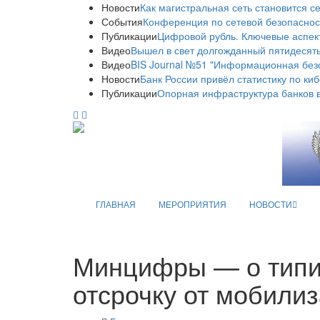
Новости
Как магистральная сеть становится с
События
Конференция по сетевой безопаснос
Публикации
Цифровой рубль. Ключевые аспек
Видео
Вышел в свет долгожданный пятидесяты
Видео
BIS Journal №51 "Информационная без
Новости
Банк России привёл статистику по ки
Публикации
Опорная инфраструктура банков в
ГЛАВНАЯ
МЕРОПРИЯТИЯ
НОВОСТИ
Минцифры — о типич
отсрочку от мобили