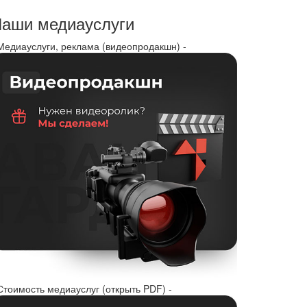
аши медиауслуги
 Медиауслуги, реклама (видеопродакшн) -
Стоимость медиауслуг (открыть PDF) -