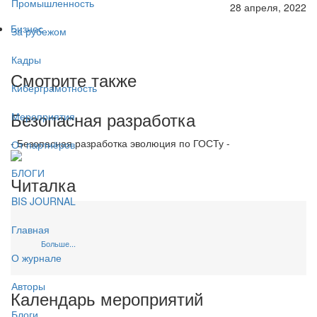
Промышленность
28 апреля, 2022
Бизнес
За рубежом
Кадры
Смотрите также
Киберграмотность
Безопасная разработка
Мероприятия
- Безопасная разработка эволюция по ГОСТу -
От партнёров
БЛОГИ
Читалка
BIS JOURNAL
Главная
Больше...
О журнале
Авторы
Календарь мероприятий
Блоги