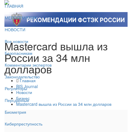
ГЛАВНАЯ
МЕРОПРИЯТИЯ
НОВОСТИ
Mastercard вышла из
Все новости
России за 34 млн
Безопасникам
долларов
Комментарии экспертов
Законодательство
Главная
BIS Journal
Регуляторы
Новости
Бизнес
Персданные
Mastercard вышла из России за 34 млн долларов
Биометрия
Киберпреступность