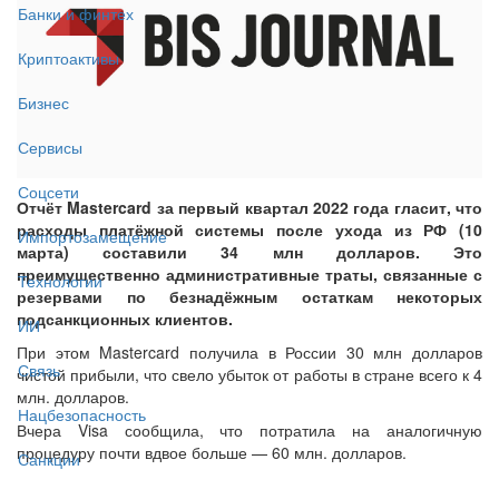
Банки и финтех
Криптоактивы
Бизнес
Сервисы
Соцсети
Отчёт Mastercard за первый квартал 2022 года гласит, что
расходы платёжной системы после ухода из РФ (10
Импортозамещение
марта) составили 34 млн долларов. Это
преимущественно административные траты, связанные с
Технологии
резервами по безнадёжным остаткам некоторых
подсанкционных клиентов.
ИИ
При этом Mastercard получила в России 30 млн долларов
Связь
чистой прибыли, что свело убыток от работы в стране всего к 4
млн. долларов.
Нацбезопасность
Вчера Visa сообщила, что потратила на аналогичную
процедуру почти вдвое больше — 60 млн. долларов.
Санкции