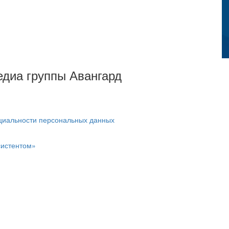
Медиа группы Авангард
циальности персональных данных
систентом»