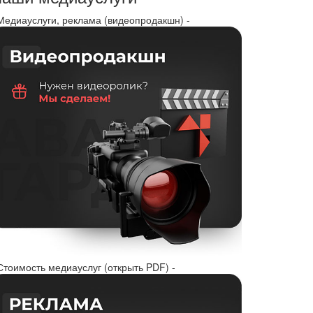
 Медиауслуги, реклама (видеопродакшн) -
Стоимость медиауслуг (открыть PDF) -