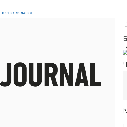
ти от их желания
Б
-
Ч
К
Н