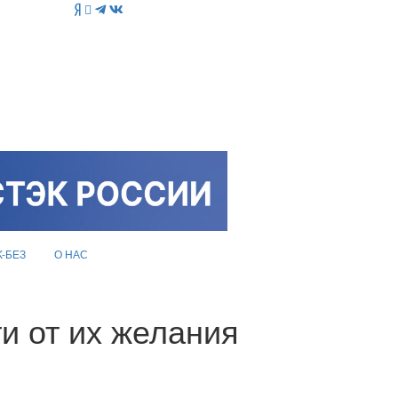
K-БЕЗ
О НАС
и от их желания