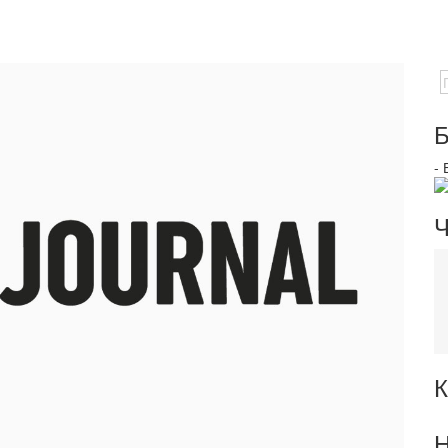
Б
-
Ч
К
Н