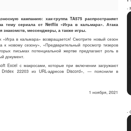
-
оносную кампанию: хак-группа TA575 распространяет
а тему сериала от Netflix «Игра в кальмара». Атака
я знакомств, мессенджеры, а также игры.
 «Игра в кальмара» возвращается! Смотрите новый сезон
а к новому сезону», «Предварительный просмотр тизеров
оторых письмах потенциальной жертве предлагают роль в
ый документ.
oft Excel с макросами, которые при включении загружают
а Dridex 22203 из URL-адресов Discord», — пояснили в
1 ноября, 2021
- 