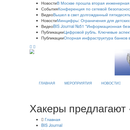
Новости
В Москве прошла вторая инженерная
События
Конференция по сетевой безопаснос
Видео
Вышел в свет долгожданный пятидесяты
Новости
Минцифры: Ограничения для детских
Видео
BIS Journal №51 "Информационная без
Публикации
Цифровой рубль. Ключевые аспек
Публикации
Опорная инфраструктура банков в
ГЛАВНАЯ
МЕРОПРИЯТИЯ
НОВОСТИ
Хакеры предлагают 
Главная
BIS Journal