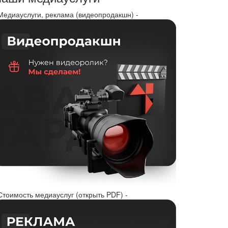
 Медиауслуги, реклама (видеопродакшн) -
Стоимость медиауслуг (открыть PDF) -