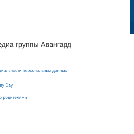
Медиа группы Авангард
циальности персональных данных
ty Day
ко родителями