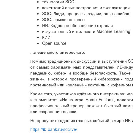
технологии SOC
клиентский опыт построения и эксплуатации
SOC: Люди, процессы, задачи, опыт ошибок
SOC: срывая покровы
HR: Кадровое обеспечение отрасли
искусственный интеллект и Machine Learning
КИИ
Open source
...и ещё много интересного.
Помимо традиционных дискуссий и выступлений SO
от самых харизматичных представителей ИБ-инду
пандемию, кибер- и вообще безопасность. Также
жизни», в котором проверенный киберзожник поде
протеиновый или «зелёный» коктейль, с кофеином 
Кроме того, участников ждёт много интерактива: иг
и знаменитая «Наша игра Home Edition», подарки
профессиональный тренер покажет быстрый комп
или сохранения осанки.
Не пропустите одно из главных событий в мире ИБ и
https://ib-bank.ru/soclive/