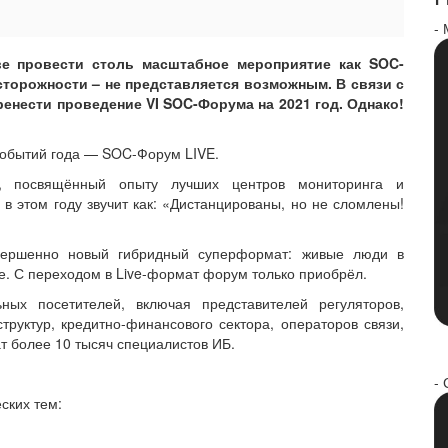
-
ве провести столь масштабное мероприятие как SOC-
торожности – не представляется возможным. В связи с
енести проведение VI SOC-Форума на 2021 год. Однако!
событий года — SOC-Форум LIVE.
, посвящённый опыту лучших центров мониторинга и
в этом году звучит как: «Дистанцированы, но не сломлены!
овершенно новый гибридный суперформат: живые люди в
е. С переходом в Live-формат форум только приобрёл.
ых посетителей, включая представителей регуляторов,
руктур, кредитно-финансового сектора, операторов связи,
ат более 10 тысяч специалистов ИБ.
- 
ских тем: