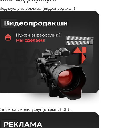
 Медиауслуги, реклама (видеопродакшн) -
Стоимость медиауслуг (открыть PDF) -