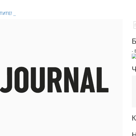
ТИТЕ! _
Б
-
Ч
К
Н