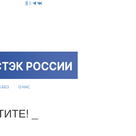
K-БЕЗ
О НАС
ИТЕ! _